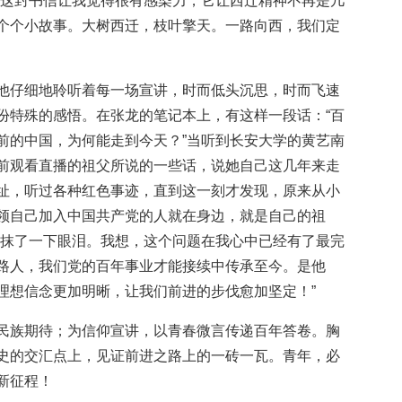
“这封书信让我觉得很有感染力，它让西迁精神不再是几
个个小故事。大树西迁，枝叶擎天。一路向西，我们定
他仔细地聆听着每一场宣讲，时而低头沉思，时而飞速
份特殊的感悟。在张龙的笔记本上，有这样一段话：“百
前的中国，为何能走到今天？”当听到长安大学的黄艺南
前观看直播的祖父所说的一些话，说她自己这几年来走
址，听过各种红色事迹，直到这一刻才发现，原来从小
领自己加入中国共产党的人就在身边，就是自己的祖
，抹了一下眼泪。我想，这个问题在我心中已经有了最完
路人，我们党的百年事业才能接续中传承至今。是他
理想信念更加明晰，让我们前进的步伐愈加坚定！”
民族期待；为信仰宣讲，以青春微言传递百年答卷。胸
史的交汇点上，见证前进之路上的一砖一瓦。青年，必
新征程！