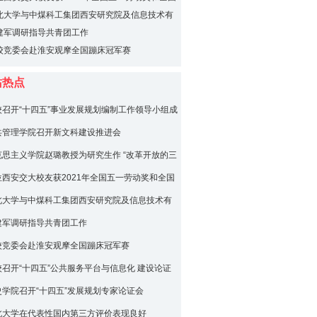
锋号
北大学与中煤科工集团西安研究院及信息技术有
签署合作协议
建军调研指导共青团工作
校竞委会赴淮安观摩全国蹦床冠军赛
站热点
校召开“十四五”事业发展规划编制工作领导小组成
座谈会
共管理学院召开新文科建设推进会
克思主义学院赵璐教授为研究生作 “改革开放的三
解放”“四史”学习专题报告
位西安交大校友获2021年全国五一劳动奖和全国
锋号
北大学与中煤科工集团西安研究院及信息技术有
签署合作协议
建军调研指导共青团工作
校竞委会赴淮安观摩全国蹦床冠军赛
校召开“十四五”公共服务平台与信息化 建设论证
史学院召开“十四五”发展规划专家论证会
北大学在代表性国内第三方评价表现良好