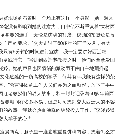
决赛现场的布置时，会场上有这样一个身影，她一遍又
丝毫没有影响到她的注意力，口中似不断重复着“大树西
主场参赛的选手，无论是讲稿的打磨、视频的拍摄还是每
对自己的要求。“交大走过了60多年的西迁岁月，有太
我只有8分钟的时间进行宣讲，我一定要讲好西迁精
而至践行它。”当讲到西迁老教授之时，他们的拳拳爱国
晓婷。她的声音也因情绪的激动而不由自主地颤抖起
样文化底蕴的一所高校的学子，何其有幸我能有这样的荣
事。”微宣讲团的工作人员们亦为之而动容，放下了手中
西迁老教授们的动人故事，和一封封记录着60多年前西
实备赛期间有诸多不易，但是每每想到交大西迁人的不容
们的故事，我就会热血沸腾的继续投入工作。”李晓婷道
交大学子的心声……
到凌晨两点，脑子里一遍遍地重复讲稿内容，想着怎么才