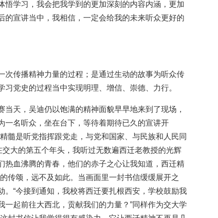
体悟学习，我会把我学到的更加深刻的内容内涵，更加
后的宣讲当中，我相信，一定会给我的未来听众更好的
一次传播精神力量的过程；是通过生动的故事为听众传
学习党史的过程当中实现明理、增信、崇德、力行。
赛当天，吴迪仍以饱满的精神面貌早早地来到了现场，
为一名听众，坐在台下，等待着期待已久的宣讲开
，精髓是听党指挥跟党走，与党和国家、与民族和人民同
我在交大的第五个年头，我听过无数遍西迁老教授的光辉
们热血沸腾的青春，他们的赤子之心让我知道，西迁精
神的传颂，远不及如此。当画面里一封书信缓缓展开之
动。“今接到通知，我校将西迁要扎根西安，学校鼓励我
我一起前往大西北，贡献我们的力量？”同样作为交大学