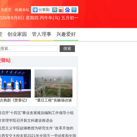
设为首页
收藏本站
2026年8月6日 星期四 丙午年(马) 五月初一
堂
创业家园
管人理事
兴趣爱好
校驿站
“逐日工程”实验场访谈
古典剧《焚香记》
式党课圆满结束
进西安交通大学
校召开“十四五”事业发展规划编制工作领导小组
位座谈会
共管理学院召开新文科建设推进会
克思主义学院赵璐教授为研究生作 “改革开放的
想解放”“四史”学习专题报告
位西安交大校友获2021年全国五一劳动奖和全国