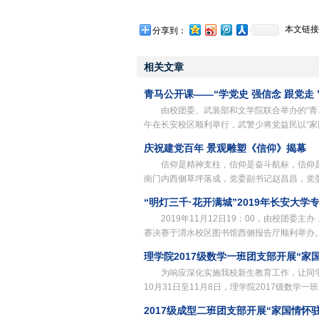
本文链接
分享到：
相关文章
青马公开课——“学党史 强信念 跟党走
由校团委、武装部和文学院联合举办的“青马
午在长安校区顺利举行，武警少将党益民以“家
庆祝建党百年 景观雕塑《信仰》揭幕
信仰是精神支柱，信仰是奋斗航标，信仰
南门内西侧草坪落成，党委副书记赵昌昌，党
“明灯三千·花开满城”2019年长安大
2019年11月12日19：00，由校团委
赛决赛于渭水校区图书馆西侧报告厅顺利举办
理学院2017级数学一班团支部开展“
为响应深化实施我校新生教育工作，让同学
10月31日至11月8日，理学院2017级数学
2017级成型二班团支部开展“家国情怀