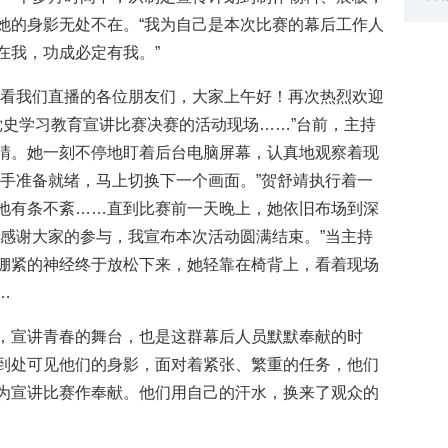
她的身影无处不在。“我为自己是本次比赛的幕后工作人
在我，功成必定有我。”
观看我们直播的各位朋友们，大家上午好！再次热烈欢迎
党史学习教育宣讲比赛决赛的活动现场……”台前，主持
睛。她一刻不停地盯着后台电脑屏幕，认真地观察着现
选手准备就绪，马上切换下一个画面。”贺舒靖执行着一
地有条不紊……直到比赛前一天晚上，她依旧布场到深
“感谢大家的参与，我宣布本次活动圆满结束。”当主持
绷紧的神经终于放松下来，她轻靠在椅背上，看着现场
…
，宣讲青春的舞台，也是这群幕后人员默默奉献的时
到处可见他们的身影，面对着紧张、繁重的任务，他们
为宣讲比赛作奉献。他们用自己的汗水，换来了观众的