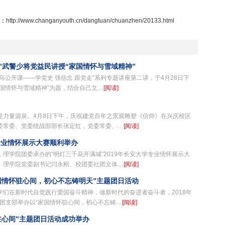
：
http://www.changanyouth.cn/dangtuan/chuanzhen/20133.html
 ”武警少将党益民讲授“家国情怀与雪域精神”
公开课——学党史 强信念 跟党走”系列专题讲座第二讲，于4月28日下
国情怀与雪域精神”为题，结合自己文…
[阅读]
是力量源泉。4月8日下午，庆祝建党百年之景观雕塑《信仰》在兴庆校区
委常委、党委统战部部长张定红，党委常委、…
[阅读]
学专业情怀展示大赛顺利举办
主办，理学院团委承办的“明灯三千花开满城”2019年长安大学专业情怀展示大
。理学院党委副书记闫永刚、校团委社团文体…
[阅读]
家国情怀驻心间，初心不忘铸明天”主题团日活动
们在新时代自觉践行爱国奋斗精神，做新时代的奋进者奋斗者，2018年
一班团支部举办以“家国情怀驻心间，初心不忘铸…
[阅读]
驻心间”主题团日活动成功举办