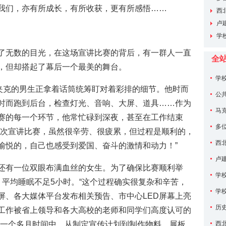
我们，亦有所成长，有所收获，更有所感悟……
工人先
西
限公司
卢
学
了无数的目光，在这场宣讲比赛的背后，有一群人一直
全
，但却搭起了幕后一个最美的舞台。
学
色夹克的男生正拿着话筒统筹盯对着彩排的细节。他时而
员单位
公
时而跑到后台，检查灯光、音响、大屏、道具……作为
马
赛的每一个环节，他常忙碌到深夜，甚至在工作结束
次思想
多
本次宣讲比赛，虽然很辛劳、很疲累，但过程是顺利的，
工人先
西
愉悦的，自己也感受到爱国、奋斗的激情和动力！”
限公司
卢
还有一位双眼布满血丝的女生。为了确保比赛顺利举
学
，平均睡眠不足5小时。“这个过程确实很复杂和辛苦，
学
屏、各大媒体平台发布相关预告、市中心LED屏幕上亮
会
历
工作被省上领导和各大高校的老师和同学们高度认可的
的一个多月时间中，从制定宣传计划到制作物料、展板，
西