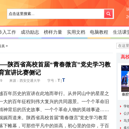
步入工作
成功励志
榜样力量
实用文档
电脑教程
生活课
传真
>
高
—陕西省高校首届“青春微言”党史学习教
育宣讲比赛侧记
T
T
6 11:09 来源：西安交通大学 字号：
|
越百年历史的宣讲在此地而举行。从井冈山中的星星之
秦腔
走
一大的百年征程到伟大复兴的共同愿景。一个个革命旧
学
精神背后的历史故事、一个个革命人物的英雄事迹……
成员单
公
娓娓而道来。陕西省高校首届“青春微言”党史学习教育
马
落下帷幕，可那些平凡中的崇高，初心里的信仰，于百
三次思
多