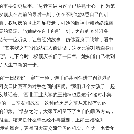
的重要党史故事。”尽管宣讲内容早已烂熟于心，作为第
权颖庆在赛前的最后一刻，仍在不断地熟悉自己的讲
前，权颖庆的脸上稍显疲惫，可她的眼神中却始终流露
事的坚定。当她站在台上的那一刻，之前的充分准备，
给每一位听众，让曾经的故事，仿佛置身于眼前，看中
。“其实我之前很怕站在人前讲话，这次比赛对我自身而
定”。走下台时，权颖庆长舒了一口气，她知道自己做到
了人生中新的一步。
的“一日战友”。赛前一晚，选手们共同住进了创新港的
因次日比赛互为对手之间的隔阂。“我们几个女孩子一起
夜茶话会。”西北工业大学的王雅楠也是这个“临时小集
生中的一日室友和战友，这种经历是之前从来没有过的，
的印象。”惜别之时，大家互相留下了各自的联系方式，
相遇。结果是什么样已经不再重要，正如王雅楠所
展示的舞台，更是同大家交流学习的机会。作为一名青年