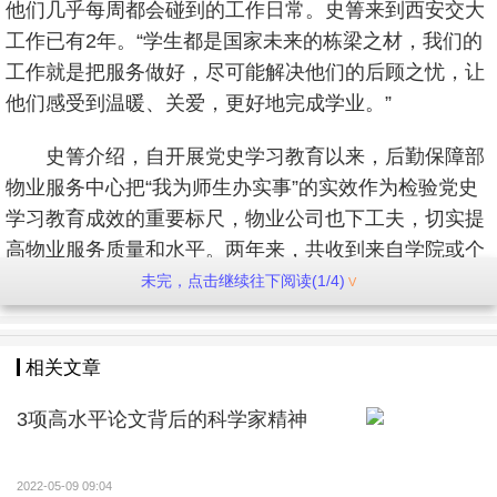
他们几乎每周都会碰到的工作日常。史箐来到西安交大
工作已有2年。“学生都是国家未来的栋梁之材，我们的
工作就是把服务做好，尽可能解决他们的后顾之忧，让
他们感受到温暖、关爱，更好地完成学业。”
史箐介绍，自开展党史学习教育以来，后勤保障部
物业服务中心把“我为师生办实事”的实效作为检验党史
学习教育成效的重要标尺，物业公司也下工夫，切实提
高物业服务质量和水平。两年来，共收到来自学院或个
人的锦旗32面、感谢信39封。每一封感谢信的背后，都
未完，点击继续往下阅读(1/4)
是一件又一件的小事：接送腿脚不便的同学上课、半夜
送生病的同学就医、安装实验室设备、帮同学缝补衣
相关文章
服、为生病的学生送药上门、帮同学安装维修洗衣
机……
3项高水平论文背后的科学家精神
“不仅是感谢信，回想疫情封闭管理和大型考试期
间，我们当时比较忙，同学们表现得十分理解，说明大
2022-05-09 09:04