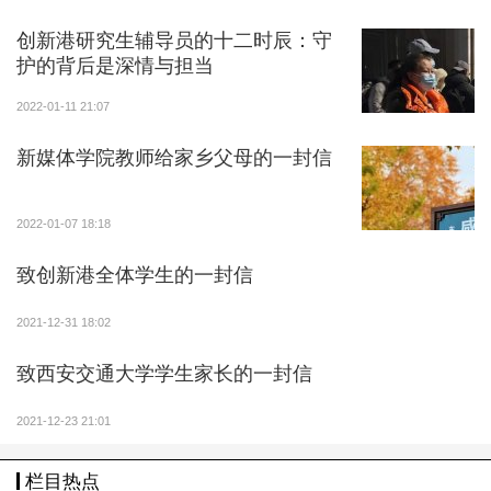
家都是善良又可爱的人，这些细节让我们非常感动。”史
创新港研究生辅导员的十二时辰：守
箐说。
护的背后是深情与担当
今年5月14日晚上狂风暴雨，得知多名学生因没带
2022-01-11 21:07
伞被困在自习室，创新港C区安防人员驾驶观光车，冒
新媒体学院教师给家乡父母的一封信
雨接送学生22趟，直至15日凌晨，才将226名学生安全
接回宿舍。
2022-01-07 18:18
史箐说：“一方面，学校倡导后勤和物业服务要有感
致创新港全体学生的一封信
情、有温度；另一方面，我们也考虑，同学们来自天南
海北，远离家乡，他们在日常生活中是否感觉到温暖和
2021-12-31 18:02
关爱很大程度上决定了他们求学生活的幸福指数，我们
做的工作就是从细节中传递交大温度。”
致西安交通大学学生家长的一封信
2021-12-23 21:01
朗园公寓项目经理李凯从事物业工作已有4年，他
也是一名党员，到西安交大工作2个多月。近期，他和
栏目热点
同事们连夜处置的一起紧急事件令他印象深刻。