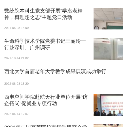
数统院本科生党支部开展“学袁老精
4月29日晚10点多，一位同学拆快递时不慎划伤手
神，树理想之志”主题党日活动
臂，血流不止，到物业求助。李凯与同事们见状火速开
着电瓶车把那位同学送往校医院，没想到半路上同学晕
2021-06-03 13:00
了过去。“到了校医院门口，我也急了，一把抱起同学就
生命科学技术学院党委书记王丽玲一
冲进去了。”包扎好后，他们又马不停蹄把学生送到了离
行赴深圳、广州调研
校医院最近的咸阳市医院，进一步处置伤口。那天，他
2021-10-14 21:02
们几乎忙了个通宵，凌晨2点多才回到朗园。
西北大学首届老年大学教学成果展演成功举行
2022-06-28 13:20
西电空间学院赴航天行业单位开展“访
企拓岗”促就业专项行动
2022-04-14 12:07