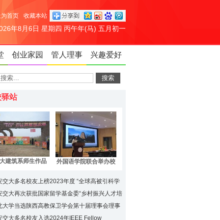
设为首页
收藏本站
2026年8月6日 星期四 丙午年(马) 五月初一
堂
创业家园
管人理事
兴趣爱好
校驿站
大建筑系师生作品
外国语学院联合举办校
庭之眼》亮相第二
地共建之非遗文化进校
下洞庭芦苇艺术季
园留学生专场活动
安交大多名校友上榜2023年度 “全球高被引科学
安交大再次获批国家留学基金委“乡村振兴人才培
”项目
北大学当选陕西高教保卫学会第十届理事会理事
交大多名校友入选2024年IEEE Fellow