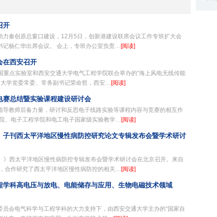
设工作
召开
助力秦创原总窗口建设，12月5日，创新港建设联席会议工作专班扩大会
书记杨仁华出席会议。 会上，专班办公室负责…
[阅读]
会在西安召开
缘全国重点实验室和西安交通大学电气工程学院联合举办的“海上风电无线传能
通大学党委常委、常务副书记荣命哲，西安…
[阅读]
电赛总结暨实验课程建设研讨会
指导教师后备力量，研讨和反思电子线路实验等课程内容与竞赛的相互作
学院、电子工程学院和电工电子国家级实验教学…
[阅读]
》子刊西太平洋地区慢性病防控研究论文专辑发布会暨学术研讨
洋）》西太平洋地区慢性病防控专辑发布会暨学术研讨会在北京召开。来自
目，合作研究了西太平洋地区慢性病防控的相关…
[阅读]
程学科高电压与放电、电能储存与应用、生物电磁技术领域
基金委员会电气科学与工程学科的大力支持下，由西安交通大学主办的“国家自