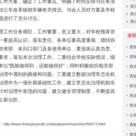
工作方案，确定了工作重点、明确了时间安排与任务清
西
校公车改革核销车辆有关情况。与会人员对方案及学校
现场推
西
题进行了充分讨论。
聘——
西
理工作任务艰巨，工作繁重，意义重大，对学校预算管
全
一要提高认识，落实责任。各单位要高度重视，团结协
西
财资部、各归口部门及各使用单位，要选派认真负责、
家”名单
要求，落实本次治理工作。二要结合学校实际情况，细
西
单位“既能做得到，还能做得好”；同时积极组织相关部
养专项
西
治理中遇到的困难和问题。三要建立数据治理常态化机
长单位
西安
治理作为一项长期基础性工作，建立常态化治理机制非
西
针对治理中发现的问题，建立健全管理制度，不断提高
场推进
西
上新台阶。
——西
西
山
：
http://www.changanyouth.cn/dangtuan/chuanzhen/59473.html
义与方
西
学校园
西