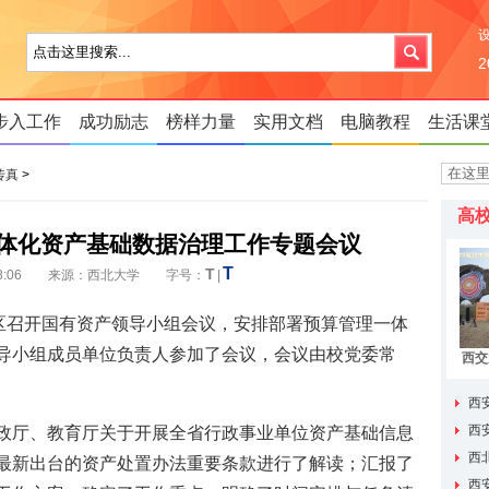
步入工作
成功励志
榜样力量
实用文档
电脑教程
生活课
传真
>
高
体化资产基础数据治理工作专题会议
T
T
07 18:06 来源：西北大学 字号：
|
校区召开国有资产领导小组会议，安排部署预算管理一体
导小组成员单位负责人参加了会议，会议由校党委常
西交
《洞
届天
西
家”名单
西
政厅、教育厅关于开展全省行政事业单位资产基础信息
养专项
西
最新出台的资产处置办法重要条款进行了解读；汇报了
长单位
西安