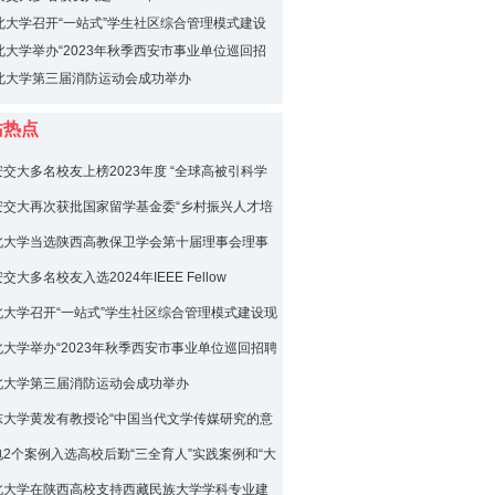
北大学召开“一站式”学生社区综合管理模式建设
进会
北大学举办“2023年秋季西安市事业单位巡回招
西北大学专场”活动
北大学第三届消防运动会成功举办
站热点
安交大多名校友上榜2023年度 “全球高被引科学
安交大再次获批国家留学基金委“乡村振兴人才培
”项目
北大学当选陕西高教保卫学会第十届理事会理事
交大多名校友入选2024年IEEE Fellow
北大学召开“一站式”学生社区综合管理模式建设现
会
北大学举办“2023年秋季西安市事业单位巡回招聘
北大学专场”活动
北大学第三届消防运动会成功举办
东大学黄发有教授论“中国当代文学传媒研究的意
法”
电2个案例入选高校后勤“三全育人”实践案例和“大
物业管理典型案例”
北大学在陕西高校支持西藏民族大学学科专业建