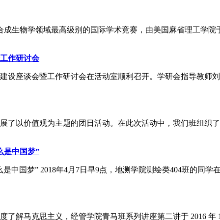
ineered Machine)大赛是合成生物学领域最高级别的国际学术竞赛，由美
工作研讨会
部作风建设座谈会暨工作研讨会在活动室顺利召开。学研会指导教师
展了以价值观为主题的团日活动。在此次活动中，我们班组织了
么是中国梦”
什么是中国梦” 2018年4月7日早9点，地测学院测绘类404班的
马克思主义，经管学院青马班系列讲座第二讲于 2016 年 11 