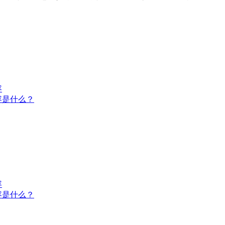
容
容是什么？
容
容是什么？