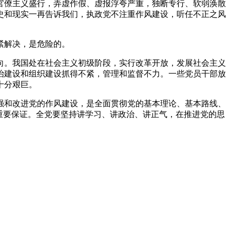
官僚主义盛行，弄虚作假、虚报浮夸严重，独断专行、软弱涣散
史和现实一再告诉我们，执政党不注重作风建设，听任不正之风
紧解决，是危险的。
向。我国处在社会主义初级阶段，实行改革开放，发展社会主义
治建设和组织建设抓得不紧，管理和监督不力。一些党员干部放
十分艰巨。
强和改进党的作风建设，是全面贯彻党的基本理论、基本路线、
重要保证。全党要坚持讲学习、讲政治、讲正气，在推进党的思