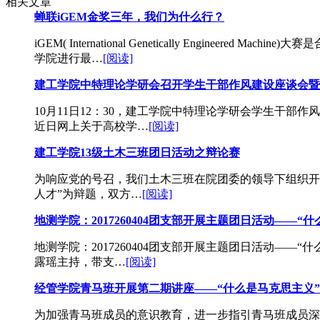
相关文章
蝉联iGEM金奖三年，我们为什么行？
iGEM( International Genetically Eng
学院进行最…
[阅读]
建工学院中特理论学研会召开学生干部作风建设座谈会暨
10月11日12：30，建工学院中特理论学研会学生干
近日网上关于高校学…
[阅读]
建工学院13级土木三班团日活动之辩论赛
为响应党的号召，我们土木三班在院团委的领导下组织开
人才”为辩题，双方…
[阅读]
地测学院：2017260404团支部开展主题团日活动——“什
地测学院：2017260404团支部开展主题团日活动——“
露瑶主持，带支…
[阅读]
经管学院青马班开展第二期讲座——“什么是马克思主义”
为加强青马班成员的意识教育，进一步指引青马班成员深度了解