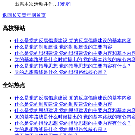
出席本次活动并作…
[阅读]
返回长安青年网首页
高校驿站
什么是党的反腐倡廉建设 党的反腐倡廉建设的基本内容
什么是党的制度建设 党的制度建设的主要内容
什么是党的思想建设 党的思想建设的主要内容和基本内
党的基本路线是什么时候提出的 党的基本路线的核心内
什么是党的指导思想 党的指导思想的主要内容有什么？
党的思想路线是什么 党的思想路线核心是？
全站热点
什么是党的反腐倡廉建设 党的反腐倡廉建设的基本内容
什么是党的制度建设 党的制度建设的主要内容
什么是党的思想建设 党的思想建设的主要内容和基本内
党的基本路线是什么时候提出的 党的基本路线的核心内
什么是党的指导思想 党的指导思想的主要内容有什么？
党的思想路线是什么 党的思想路线核心是？