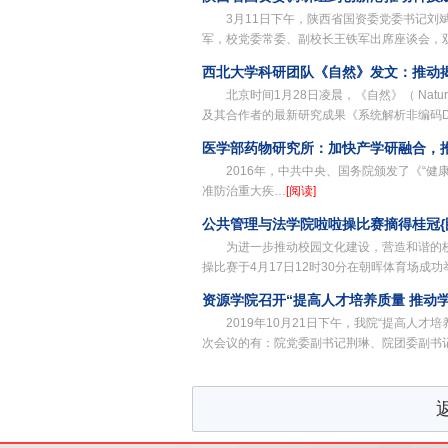
3月11日下午，陕西省国资委党委书记
军，校党委常委、副校长王铁军出席座谈会，
西北大学科研团队《自然》发文：推动
北京时间1月28日凌晨，《自然》（ Na
及其合作者的最新研究成果《系统解析非编码
医学部药物研究所：加快产学研融合，
2016年，中共中央、国务院颁发了《“健
准防治重大疾…
[阅读]
公共管理与法学院啦啦操比赛摘得桂冠{
为进一步推动校园文化建设，营造和谐的校
操比赛于4月17日12时30分在朝晖体育场成
资源学院召开“提高人才培养质量 推动
2019年10月21日下午，我院“提高人
次会议的有：院党委副书记荆琳、院团委副书