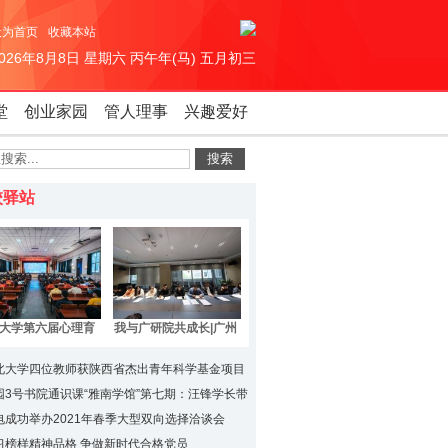
设为首页
收藏本站
2026年8月8日 星期六 丙午年(马) 五月初三
堂
创业家园
管人理事
兴趣爱好
校驿站
大学第六届心理育
我与广研院共成长|广州
宣传季活动 启动
研究院召开专题座谈会
解读产教融合科研实践
北大学四位教师获陕西省杰出青年科学基金项目
方案
园3号书院通识课“雅南学馆”第七期：汪锋学长带
略快剪的魅力
电成功举办2021年春季大型双向选择洽谈会
习榜样精神品格 争做新时代合格党员