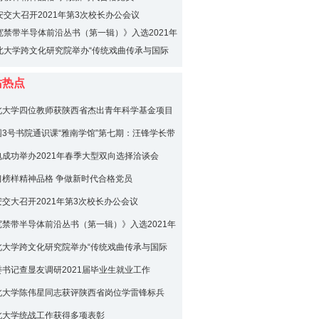
安交大召开2021年第3次校长办公会议
宽禁带半导体前沿丛书（第一辑）》入选2021年
出版基金资助项目
北大学跨文化研究院举办“传统戏曲传承与国际
讨会
站热点
北大学四位教师获陕西省杰出青年科学基金项目
园3号书院通识课“雅南学馆”第七期：汪锋学长带
略快剪的魅力
电成功举办2021年春季大型双向选择洽谈会
习榜样精神品格 争做新时代合格党员
安交大召开2021年第3次校长办公会议
宽禁带半导体前沿丛书（第一辑）》入选2021年
出版基金资助项目
北大学跨文化研究院举办“传统戏曲传承与国际
讨会
委书记查显友调研2021届毕业生就业工作
北大学陈伟星同志获评陕西省岗位学雷锋标兵
北大学统战工作获得多项表彰