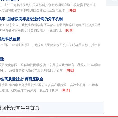
刘斌、主任王海鹏率队到中国西部科技创新港调研座谈，校党委书记卢建
双方围绕推动学校和省属国企建立以企业为主体…
[阅读]
揭示2型糖尿病等复杂遗传病的分子机制
ture ）杂志发表了我校生命科学与医学部功能基因组学研究组严健教授团队
DNA突变对转录因子结合的影响》，在国际上…
[阅读]
推动科技创新
康中国2030”规划纲要》，对提高人民健康水平提出了明确的目标，其中精
图}
园文化氛围，给各学院同学提供一个展现自我的舞台，我校2015年啦啦
功举行。 我校各参赛队伍的精彩表现给同学们带…
[阅读]
学生高质量就业”调研座谈会
才培养质量 推动学生高质量就业”调研座谈会在学院第三会议室召开。出席本
记陈阳、研究生辅导员尹芳、就业专干田荣…
[阅读]
返回长安青年网首页