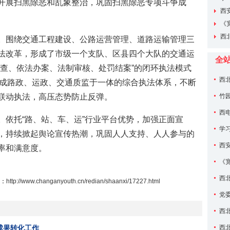
开展扫黑除恶和乱象整治，巩固扫黑除恶专项斗争成
西
。
《
度国家
西
。围绕交通工程建设、公路运营管理、道路运输管理三
化”研
法改革，形成了市级一个支队、区县四个大队的交通运
全
夜查、依法办案、法制审核、处罚结案”的闭环执法模式
西
形成路政、运政、交通质监于一体的综合执法体系，不断
资助
联动执法，高压态势防止反弹。
竹
我们领
西
。依托“路、站、车、运”行业平台优势，加强正面宣
学
，持续掀起舆论宣传热潮，巩固人人支持、人人参与的
西
率和满意度。
《
度国家
西
：
http://www.changanyouth.cn/redian/shaanxi/17227.html
化”研
党
西
成果转化工作
西