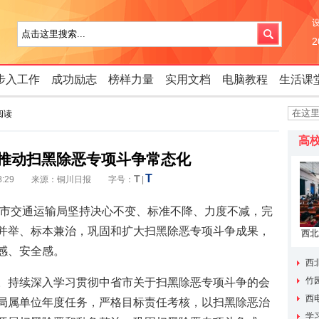
步入工作
成功励志
榜样力量
实用文档
电脑教程
生活课
阅读
高
推动扫黑除恶专项斗争常态化
T
T
26 08:29 来源：铜川日报 字号：
|
，市交通运输局坚持决心不变、标准不降、力度不减，完
并举、标本兼治，巩固和扩大扫黑除恶专项斗争成果，
西北
人
感、安全感。
西
资助
竹
。持续深入学习贯彻中省市关于扫黑除恶专项斗争的会
我们领
西
局属单位年度任务，严格目标责任考核，以扫黑除恶治
学