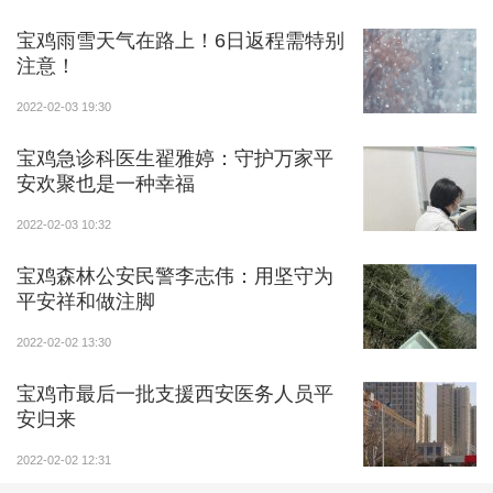
工作人员查验健康码和行程卡。”张凯介绍，刚从胜利塬
上来的地方也设置了疫情防控检查站，确保健康码和行
宝鸡雨雪天气在路上！6日返程需特别
程卡查验不漏一人。
注意！
2022-02-03 19:30
1月26日，宝鸡市应对新冠肺炎疫情工作领导小组
（指挥部）发布关于做好春节前后疫情防控工作的通
宝鸡急诊科医生翟雅婷：守护万家平
告，要求图书馆、美术馆、文化馆等文博场馆，旅游景
安欢聚也是一种幸福
区，网吧、歌舞厅、影剧院、棋牌室、洗浴场所、营业
2022-02-03 10:32
性演出场所等全面恢复营业，实行“预约、错峰、限
流”管理；继续控制庙会、民俗、文化等非必要聚集活
宝鸡森林公安民警李志伟：用坚守为
平安祥和做注脚
动，室内线下会议、论坛、培训等要落实好常态化疫情
防控措施，原则上不邀请中高风险地区所在设区市代表
2022-02-02 13:30
参加。
宝鸡市最后一批支援西安医务人员平
安归来
2022-02-02 12:31