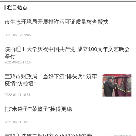
栏目热点
市生态环境局开展排许污可证质量核查帮扶
2021-05-12 09:06
陕西理工大学庆祝中国共产党 成立100周年文艺晚会
举行
2021-06-25 17:16
宝鸡市财政局：当好下沉“排头兵” 筑牢
宝鸡青铜器博物院（中华石鼓园），以展示青铜文
疫情“防控墙”
化为主题的节日门头装饰。
2022-01-11 10:31
2月1日恢复开园的中国·周原景区规定，接待游客
把“米袋子”“菜篮子”拎得更稳
不超过最大承载量的75%，并要求所有游客在园区入口
配合工作人员做好健康码和行程卡的查验工作或身份证
2021-06-11 10:13
登记。宝鸡青铜器博物馆规定，每日参观限额人数为37