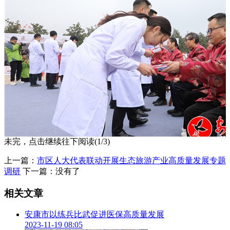
未完，点击继续往下阅读(1/3)
上一篇：
市区人大代表联动开展生态旅游产业高质量发展专题
调研
下一篇：没有了
相关文章
此次活动由市创文办、市卫健委、市科协主办，市中医医院、
市中医药学会、市中西医结合学会、汉阴县中医院承办。旨在
安康市以练兵比武促进医保高质量发展
贯彻落实党的二十大关于推进健康中国建设、促进中医药传承
2023-11-19 08:05
创新发展精神，宣传健康养生保健知识，传承创新发展中医药