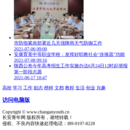
近年来，我市着力构建中医药服务体系，建设中医传承创新项
目，发展中医药产业，深化中医药体制改革，推进中医药文化
市防指紧急部署近几天强降雨天气防御工作
传承，提升中医药服务能力，中医药事业得到长足发展。全市
2021-07-06 09:00
现有中医医疗机构139个，1家三级甲等中医院，8家二级甲等
安康育英中等职业学校：发挥好职教社会“连接器”功能
中医院，镇卫生院实现国医馆全覆盖，74.9%的村卫生室能够
2021-07-08 09:16
运用中西两法防病治病，全市中医床位达到2979张，中医类别
陕西公布今年高考招生工作实施办法6月24日12时起填报
执业医师1949人，建成省级以上中医药重点专科21个，中医药
第一阶段志愿
2021-06-17 10:47
科研获省科技成果53项，8个县（市、区）被评为全国基层中
医药工作先进单位，市中医医院成功创建全国中医药文化宣传
高校
学习
工作
励志
榜样
文档
教程
生活
创业
兴趣
教育基地。
访问电脑版
Copyright © www.changanyouth.cn
长安青年网 版权所有，谢绝转载！
侵权、不良内容快速处理电话：I89-9197-8228