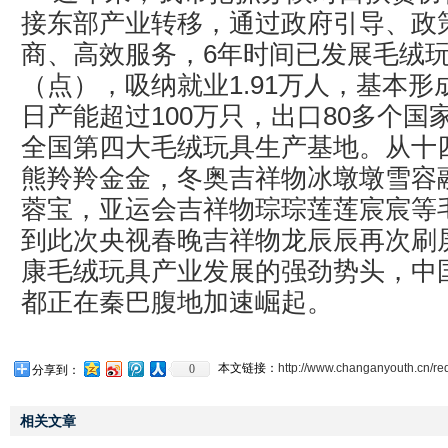
接东部产业转移，通过政府引导、政
商、高效服务，6年时间已发展毛绒玩
（点），吸纳就业1.91万人，基本
日产能超过100万只，出口80多个国
全国第四大毛绒玩具生产基地。从十
熊羚羚金金，冬奥吉祥物冰墩墩雪容
蓉宝，亚运会吉祥物琮琮莲莲宸宸等
到此次央视春晚吉祥物龙辰辰再次刷
康毛绒玩具产业发展的强劲势头，中
都正在秦巴腹地加速崛起。
本文链接：
http://www.changanyouth.cn/re
0
分享到：
相关文章