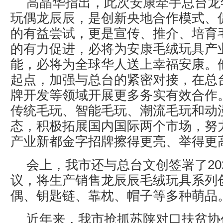
高晶华指出，此次安康牵手总台龙
玩偶龙辰辰，是创新央地合作模式、
的有益尝试，更是宣传、推介、培育
的有力促进，必将为安康毛绒玩具产
能，必将为全球华人送上幸福安康。
起点，加强与总台的紧密对接，在总台
牌开发等领域开展更多务实有效合作
传统毛玩、智能毛玩、潮流毛玩和动
态，积极拓展国内国际两个市场，努
产业新都金字招牌擦得更亮、举得更
会上，我市还与总台文创签署了20
议，将生产销售龙辰辰毛绒玩具系列
偶、钥匙链、靠枕、帽子等多种萌品
近年来，我市抢抓苏陕对口扶贫协