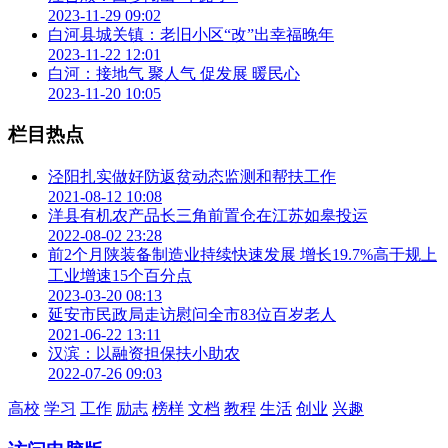
2023-11-29 09:02
白河县城关镇：老旧小区“改”出幸福晚年
2023-11-22 12:01
白河：接地气 聚人气 促发展 暖民心
2023-11-20 10:05
栏目热点
泾阳扎实做好防返贫动态监测和帮扶工作
2021-08-12 10:08
洋县有机农产品长三角前置仓在江苏如皋投运
2022-08-02 23:28
前2个月陕装备制造业持续快速发展 增长19.7%高于规上
工业增速15个百分点
2023-03-20 08:13
延安市民政局走访慰问全市83位百岁老人
2021-06-22 13:11
汉滨：以融资担保扶小助农
2022-07-26 09:03
高校
学习
工作
励志
榜样
文档
教程
生活
创业
兴趣