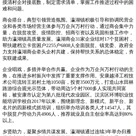
摸清村企对接底数，制定需求清单，掌握工作推进过程中的困
难和问题。
商会搭台，典型引领营造氛围。瀛湖镇积极引导和协调民营企
业和各类市场经营主体参与万企兴万村行动，通过商会集中力
量，在脱贫攻坚、疫情防控、招商引资以及巩固衔接工作中，
助力瀛湖镇高质量发展。瀛湖商会31家企业结对17个贫困村，
帮扶建档立卡贫困户2255户6808人全面脱贫。镇党委、政府全
力支持瀛湖商会牵头企村共建，保持帮扶关系的总体稳定，夯
实联建成果。
企业唱戏，多措并举合作共赢。企业作为万企兴万村行动的主
角，在推进乡村振兴中发挥了重要支撑作用。安康越泽工程技
术公司流转王岩村土地1050亩，投资3500万元，打造山水田林
路游综合观光示范体，带动周边5个村7000多人实现共同富
裕，被安康市认定为第八批现代农业园区。汉滨区环博职业技
能培训学校自2017年以来，围绕新理念、新模式、新平台、新
名片的四新模式抓培训，组织举办培训各类人才14547人，其
中脱贫户劳动力共4906人，推荐就业及自主创业率高达到80%
以上。
乡贤助力，凝聚乡情共谋发展。瀛湖镇通过连续3年举办归雁