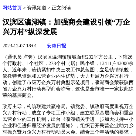
网站首页
> 资讯频道 > 正文阅读
汉滨区瀛湖镇：加强商会建设引领“万企
兴万村”纵深发展
2023-12-07 18:01
安康日报
（通讯员 卢骋）汉滨区瀛湖镇镇域面积232平方公里，下辖26
个行政村、1个社区，278个村（居）民小组，13411户43000余
人。近年来，该镇紧扣中央三农工作总蓝图，立足镇情镇貌，
依托特色资源和民营企业内生优势，大力开展万企兴万村行
动，创建了市级万企兴万村典型示范项目，瀛湖商会荣获陕西
省万企兴万村行动典型商会称号，这也是全市唯一一家获此殊
荣的基层商会。
政府主导，构筑联建共赢格局。镇党委、镇政府高度重视万企
兴万村行动，成立了专项工作小组，建立联系基层商会和重点
民营企业的工作机制，出台《瀛湖镇关于进一步加大扶持中小
企业和促进归雁经济发展的通知》，组织召开民营企业助力乡
村振兴暨万企兴万村行动动员大会。结合三个年活动的要求，