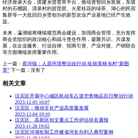
经济座谈大会，搭建乡贤荟萃平台，推动资智回乡发展，东坡
村的石榴园、清泉村的甜琵琶、火星桂花的绿茶、湖心的民宿
集群等一大批回归乡贤创办的新型农业产业基地已经产生效
益。
未来，瀛湖镇将继续规范商会建设，加强商会管理，充分发挥
商会党组织的政治核心和战斗堡垒作用，凝聚共识、共谋发
展，在企业服务、行业自律、招商引资、产业对接、产销联合
等方面继续发挥重要作用。
上一篇：
喜河镇：人居环境整治在行动 绘就美丽乡村“新图
景”
下一篇：没有了
相关文章
汉滨区开展中心城区机动车占道兜售物品百日整治行动
2023-12-05 16:07
汉滨区：推动文化产业高质量发展
2023-12-04 10:10
汉滨区、高新区创文重点工作评估排名通报
2023-11-28 19:02
汉滨区河湖长制工作被省河长办列入典型案例