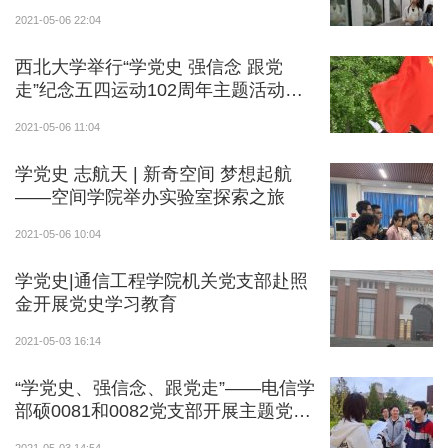
2021-05-06 22:04
三等奖颁奖
西北大学举行“学党史 强信念 跟党
走”纪念五四运动102周年主题活动暨
优秀组织奖颁奖
新发展团员入团仪式
2021-05-06 11:04
合影
学党史 志航天 | 新奇空间 梦想起航
——空间学院举办实验室探索之旅
2021-05-06 10:04
学党史|通信工程学院机关党支部赴照
金开展党史学习教育
2021-05-03 16:14
“学党史、强信念、跟党走”——电信学
部硕0081和0082党支部开展主题党日
活动