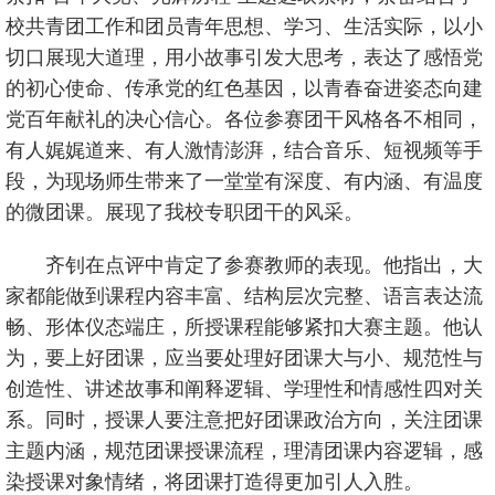
校共青团工作和团员青年思想、学习、生活实际，以小
切口展现大道理，用小故事引发大思考，表达了感悟党
的初心使命、传承党的红色基因，以青春奋进姿态向建
党百年献礼的决心信心。各位参赛团干风格各不相同，
有人娓娓道来、有人激情澎湃，结合音乐、短视频等手
段，为现场师生带来了一堂堂有深度、有内涵、有温度
的微团课。展现了我校专职团干的风采。
齐钊在点评中肯定了参赛教师的表现。他指出，大
家都能做到课程内容丰富、结构层次完整、语言表达流
畅、形体仪态端庄，所授课程能够紧扣大赛主题。他认
为，要上好团课，应当要处理好团课大与小、规范性与
创造性、讲述故事和阐释逻辑、学理性和情感性四对关
系。同时，授课人要注意把好团课政治方向，关注团课
主题内涵，规范团课授课流程，理清团课内容逻辑，感
染授课对象情绪，将团课打造得更加引人入胜。