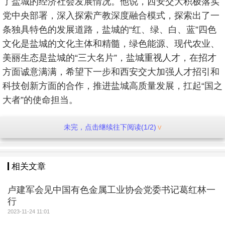
了盐城的经济社会发展情况。他说，西安交大积极落实
党中央部署，深入探索产教深度融合模式，探索出了一
条独具特色的发展道路，盐城的“红、绿、白、蓝”四色
文化是盐城的文化主体和精髓，绿色能源、现代农业、
美丽生态是盐城的“三大名片”，盐城重视人才，在招才
方面诚意满满，希望下一步和西安交大加强人才招引和
科技创新方面的合作，推进盐城高质量发展，扛起“国之
大者”的使命担当。
盐城市委组织部、市人社局、市卫健委、市政府南
未完，点击继续往下阅读(1/2)
京办事处、盐城市响水县、江苏悦达集团有关负责人，
西安交大党、校办，党委组织部、政研室、科研院、人
力资源部、就创中心等有关负责人参加会见。
相关文章
卢建军会见中国有色金属工业协会党委书记葛红林一
行
2023-11-24 11:01