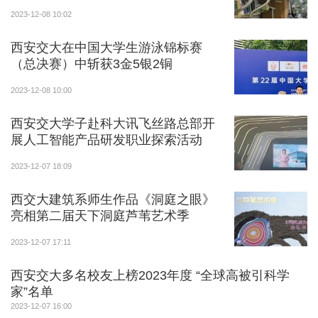
2023-12-08 10:02
西安交大在中国大学生游泳锦标赛
（总决赛）中斩获3金5银2铜
2023-12-08 10:00
西安交大学子赴科大讯飞丝路总部开
展人工智能产品研发职业探索活动
2023-12-07 18:09
5日，代表团参加马来西亚宽柔中学2023升学教育
展，为该校高二、高三年级学生及家长提供升学咨询，
西交大建筑系师生作品《洞庭之眼》
亮相第二届天下洞庭芦苇艺术季
介绍西安交通大学留学生招生政策、专业分布等各方面
信息。宽柔中学作为马来西亚生源规模最大的华文中
2023-12-07 17:11
学，现有3个校区，在校生2万余人，是马来西亚最有影
西安交大多名校友上榜2023年度 “全球高被引科学
响力的华文中学。会后，代表团与宽柔中学校方代表、
家”名单
升学处负责人进行会谈，了解宽柔中学办学历史、学生
2023-12-07 16:00