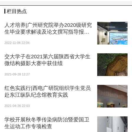
规模、教育体系等情况，双方就建立长期稳定招生合
作，将宽柔中学确立为西安交通大学海外生源基地达成
栏目热点
合作意向。
人才培养|广州研究院举办2020级研究
生毕业要求解读及论文撰写指导报告
会
2022-11-06 22:04
交大学子在2021第六届陕西省大学生
微结构摄影大赛中获佳绩
2021-09-28 12:27
红色实践行|西电广研院组织学生党员
赴东江纵队纪念馆教育实践
2021-04-26 22:03
学校开展秋冬季传染病防治暨爱国卫
生运动工作专项检查
6日，代表团访问马来西亚理工大学，理工大学继