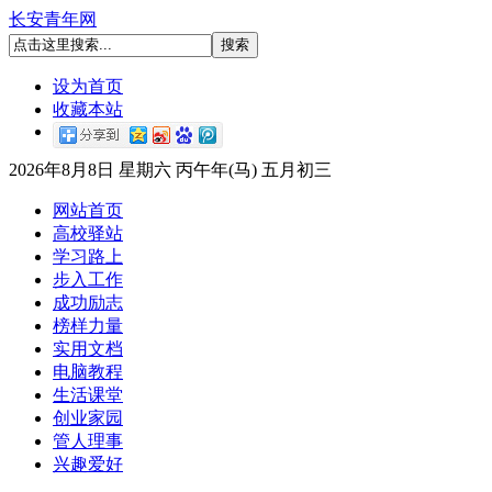
长安青年网
设为首页
收藏本站
2026年8月8日 星期六 丙午年(马) 五月初三
网站首页
高校驿站
学习路上
步入工作
成功励志
榜样力量
实用文档
电脑教程
生活课堂
创业家园
管人理事
兴趣爱好