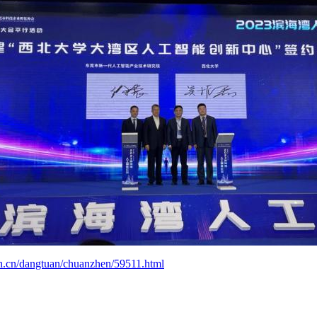
h.cn/dangtuan/chuanzhen/59511.html