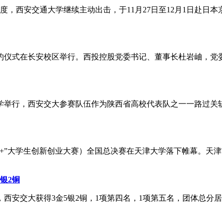
，西安交通大学继续主动出击，于11月27日至12月1日赴日本
签约仪式在长安校区举行。西投控股党委书记、董事长杜岩岫，
川大学举行，西安交大参赛队伍作为陕西省高校代表队之一一路过
联网+”大学生创新创业大赛）全国总决赛在天津大学落下帷幕。天
银2铜
幕，西安交大获得3金5银2铜，1项第四名，1项第五名，团体总