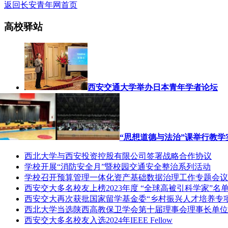
返回长安青年网首页
高校驿站
西安交通大学举办日本青年学者论坛
“思想道德与法治”课举行教
西北大学与西安投资控股有限公司签署战略合作协议
学校开展“消防安全月”暨校园交通安全整治系列活动
学校召开预算管理一体化资产基础数据治理工作专题会议
西安交大多名校友上榜2023年度 “全球高被引科学家”名
西安交大再次获批国家留学基金委“乡村振兴人才培养专项
西北大学当选陕西高教保卫学会第十届理事会理事长单位
西安交大多名校友入选2024年IEEE Fellow