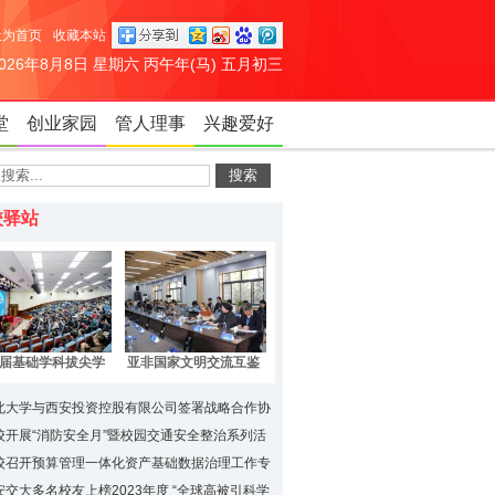
设为首页
收藏本站
2026年8月8日 星期六 丙午年(马) 五月初三
堂
创业家园
管人理事
兴趣爱好
校驿站
届基础学科拔尖学
亚非国家文明交流互鉴
养计划2.0“提问与
学术研讨会在西北大学
想”线下评审展示交
召开
北大学与西安投资控股有限公司签署战略合作协
会在西安交大召开
校开展“消防安全月”暨校园交通安全整治系列活
校召开预算管理一体化资产基础数据治理工作专
安交大多名校友上榜2023年度 “全球高被引科学