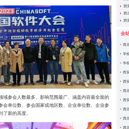
家”名单
西
养专项
西
长单位
西安
全
西
议
学
学
题会议
西
家”名单
西
养专项
西
领域参会人数最多、影响范围最广、涵盖内容最全面的
长单位
西安
参会单位数、参会国家或地区数、企业单位数、企业参
西
到了新的高度。
场推进
西
——西
西