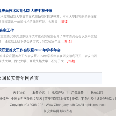
超表面技术应用创新大赛中获佳绩
面技术应用创新大赛日前在杭州钱塘区圆满落幕。本次大赛以智能超表面技
共同探索这一前沿技术的无限可能。大赛旨…
[阅读]
验室工作
实验室暨西安市先进数据库技术重点实验室召开了学术委员会会议及年度报
者，通过线上线下参会的方式，对实验室年度…
[阅读]
联盟首次工作会议暨2023年学术年会
学科建设联盟首次工作会议暨2023年学术年会在西安顺利召开。会议由西
科技大学、西北大学、西藏民族大学、石河子大…
[阅读]
返回长安青年网首页
关于我们
|
服务协议
|
版权声明
|
广告业务
|
联系我们
3943号
|
中国文明网传播文明风
|
西安网警网上报警
|
侵权、不良内容快速处理电话：I36-
Copyright (C) 2008-2021 Www.Changanyouth.Cn All rights reserved.
长安青年网
版权所有