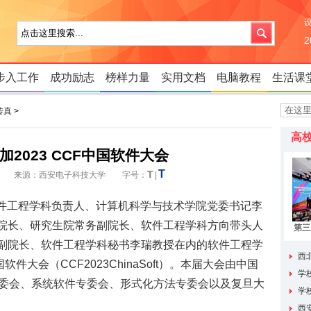
步入工作
成功励志
榜样力量
实用文档
电脑教程
生活课
传真
>
高
2023 CCF中国软件大会
T
T
 11:04 来源：西安电子科技大学 字号：
|
校软件工程学科负责人、计算机科学与技术学院党委书记李
院长、研究生院常务副院长、软件工程学科方向带头人
第三
生培
副院长、软件工程学科秘书李瑞教授在内的软件工程学
猜
西
国软件大会（CCF2023ChinaSoft）。本届大会由中国
流
议
学
专委会、系统软件专委会、形式化方法专委会以及复旦大
动
学
题会议
西