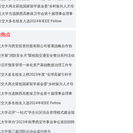
安交大再次获批国家留学基金委“乡村振兴人才培
”项目
北大学当选陕西高教保卫学会第十届理事会理事
交大多名校友入选2024年IEEE Fellow
站热点
北大学与西安投资控股有限公司签署战略合作协
校开展“消防安全月”暨校园交通安全整治系列活动
校召开预算管理一体化资产基础数据治理工作专
安交大多名校友上榜2023年度 “全球高被引科学
安交大再次获批国家留学基金委“乡村振兴人才培
”项目
北大学当选陕西高教保卫学会第十届理事会理事
交大多名校友入选2024年IEEE Fellow
北大学召开“一站式”学生社区综合管理模式建设现
会
北大学举办“2023年秋季西安市事业单位巡回招聘
北大学专场”活动
北大学第三届消防运动会成功举办