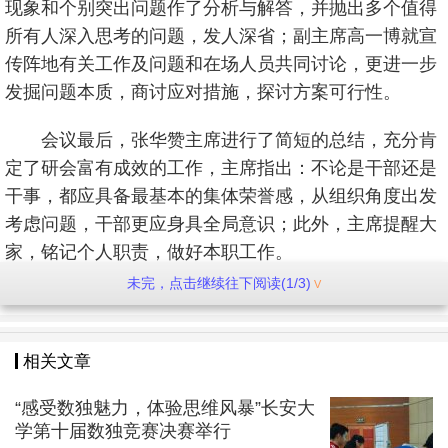
现象和个别突出问题作了分析与解答，并抛出多个值得
所有人深入思考的问题，发人深省；副主席高一博就宣
传阵地有关工作及问题和在场人员共同讨论，更进一步
发掘问题本质，商讨应对措施，探讨方案可行性。
会议最后，张华赞主席进行了简短的总结，充分肯
定了研会富有成效的工作，主席指出：不论是干部还是
干事，都应具备最基本的集体荣誉感，从组织角度出发
考虑问题，干部更应身具全局意识；此外，主席提醒大
家，铭记个人职责，做好本职工作。
未完，点击继续往下阅读(1/3)
本次会议对长安大学研究生会过去一学期所做的工
作进行了梳理，促使各部门认清当前工作的局限性，明
确各自职能，施行改进措施。本次会议圆满结束。
相关文章
“感受数独魅力，体验思维风暴”长安大
学第十届数独竞赛决赛举行