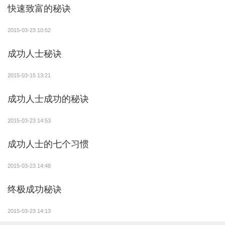
快速致富的秘诀
苦，那痛苦还会成为他的障碍吗？拥有了这三个信念 你
会发现，你周围的人是那么的无能和脆弱，那么高考分
2015-03-23 10:52
数提高成功对你来说就只是个顺手而牵的绵羊。
成功人士秘诀
第六：(重要)过去不等于未来
2015-03-15 13:21
很多人经历过学习上的失败，他可能会一蹶不振。
成功人士成功的秘诀
我想告诉大家的是——-成功不是你跌倒了多少次，而是
你最后一次有没有办法再站起来。
2015-03-23 14:53
我个人从初二开始，从来就没有享受过任何一科成
成功人士的七个习惯
绩达到及格的滋味。。去年的十次小模考，数学，英语
十几分，二十几分。平均成绩都200分左右徘徊。考
2015-03-23 14:48
烂，意味着什么呢？有什么意义呢？对我个人而言有没
终极成功秘诀
有意义呢。因为过去的事情已经过去了，因为我相信
——过去不等于未来。
2015-03-23 14:13