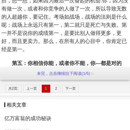
胜，想一想，如果因为最后一次奋起的机会.你，因为没
有做一次，或者和你竞争的人做了一次，所以导致无数
的人超越你，要记住。考场如战场，战场的法则是什么
呢：战场上永远只有第一，第二就只是死亡与失败。第
一并不是说你的成绩第一，是要比别人做得更多，更
好，而且更卖力。那么，在所有人的心目中，你肯定已
经是第一。
第五：你相信你能，或者你不能，你---都是对的
未完，点击继续往下阅读(1/5)
一个人的信念对他的潜力影响到底有多大呢？曾经
有一个催眠大师把一个病人催眠了，然后他拿起一块小
共2页:
上一页
1
2
下一页
小的冰块在病人的手臂上抹了一下，然后他告诉病人，
这是一个刚刚从火炉拿出来的木炭。结果这个人醒来之
相关文章
后手臂居然被烫伤了，一块冰块如何烫伤一个人的皮
肤？信念是很重要的。
亿万富翁的成功秘诀