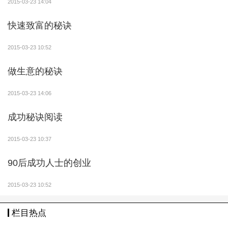
比如在你很想睡的时候，觉得自己睡眠不足需要停
2015-03-23 14:04
止训练以防止身体被累垮的时候————-请记住，我给
快速致富的秘诀
你一个信念：你这个人天生就是不用睡觉的人。 有了这
个信念你可以在彻底昏倒在床上之前不停得告诉自己：
2015-03-23 10:52
我天生不用睡觉，我天生不用睡觉。 你会发现 睡眠只
做生意的秘诀
是一个习惯性观念而已。。
2015-03-23 14:06
当你的思维混瑶，无法集中精神的时候————我
再给你一个信念：你的大脑根本只是一个芯片，你是一
成功秘诀阅读
个机器人，机器人会注意力不集中吗？你的电脑会在你
2015-03-23 10:37
聊天的时候因为注意力不集中把你本来想要说的“我爱
你”当成“我恨你”发送出去吗？
90后成功人士的创业
你也许在觉得实在受不了的时候会说：我好痛苦，
2015-03-23 10:52
我好痛苦。这里我要给你第最后一个信念，有了这个信
念，你在觉得自己痛苦的时候，你要不停得提醒自己：
栏目热点
我热爱痛苦，我热爱痛苦。想一想，一个人如果热爱痛