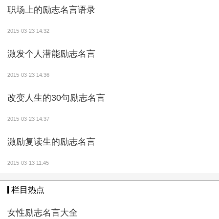
职场上的励志名言语录
9、一个创业者必定要有一批朋友，那批朋油虑您
那么多年去诚疑堆散起去的，越积越除夜，越积越除
2015-03-23 14:32
夜。像我帐号的财产，假定碰上许多资金上的标题成
绩，那便是每天堆散下去的诚疑。——马云
激发个人潜能励志名言
10、创业——要么轰轰烈烈，要么自生自灭！——
2015-03-23 14:36
赖维波
改变人生的30句励志名言
11、在创业过程中，如果说压力，我认为选择什么
2015-03-23 14:37
不做是非常大的压力。因为在这过程中受到的诱惑太多
了，每一个新的概念都可以做很大的东西。在商业上的
激励复读生的励志名言
策略不是决定做什么，而是决定不做什么。——黄明明
2015-03-13 11:45
12、公司是个是非地，商场是个是非地，商人是个
栏目热点
是非人，挣钱是个是非事，变革的年代是是非的年代，
怎么样在这么多是非里面无是非，这就要求人有非常好
女性励志名言大全
非常稳定的价值观。是非取于心，很多是非是心不平产