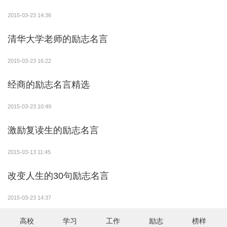
生的。——冯仑
2015-03-23 14:36
13、我现在觉得，像李彦宏那样坚持独立发展是正
清华大学老师的励志名言
确的。——周鸿祎
2015-03-23 16:22
14、我认为做企业要有这些素质，特别在中国市场
经商的励志名言精选
上，那就是：诗人的想像力、科学家的敏锐、哲学家的
头脑、战略家的本领。——宗庆后
2015-03-23 10:49
15、生活是公平的，哪怕吃了很多苦，只要你坚持
激励复读生的励志名言
下去，一定会有收获，即使最后失败了，你也获得了别
2015-03-13 11:45
人不具备的经历。——马云
改变人生的30句励志名言
16、关于人的因素：这点相当重要。不管是蒙是骗
还是软硬兼施，都一定要保证公司员工的相对稳定性。
2015-03-23 14:37
人员流失就像放血，开始没什么感觉，却会要你的命。
高校
学习
工作
励志
榜样
地球是运动的，一个人不会永远处在倒霉的位置。