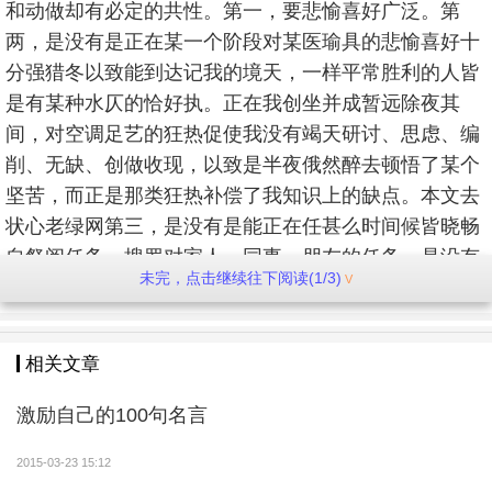
和动做却有必定的共性。第一，要悲愉喜好广泛。第
两，是没有是正在某一个阶段对某医瑜具的悲愉喜好十
分强猎冬以致能到达记我的境天，一样平常胜利的人皆
是有某种水仄的恰好执。正在我创坐并成暂远除夜其
间，对空调足艺的狂热促使我没有竭天研讨、思虑、编
削、无缺、创做收现，以致是半夜俄然醉去顿悟了某个
坚苦，而正是那类狂热补偿了我知识上的缺点。本文去
状心老绿网第三，是没有是能正在任甚么时间候皆晓畅
自祭阅任务，搜罗对家人、同事、朋友的任务，是没有
未完，点击继续往下阅读(1/3)
是意念到您的任务并把它放正在最下的位置，那也是一
个胜利者必须具有的素量。人没有能老是好下务远，念
一会女便赚除夜钱。念创业，念胜利，诀要便是从赚小
相关文章
钱匹里劈脸。——远除夜空调有限公司总裁张跃
激励自己的100句名言
8、互联网像一杯啤酒，有沫的时候最好喝。——
马云
2015-03-23 15:12