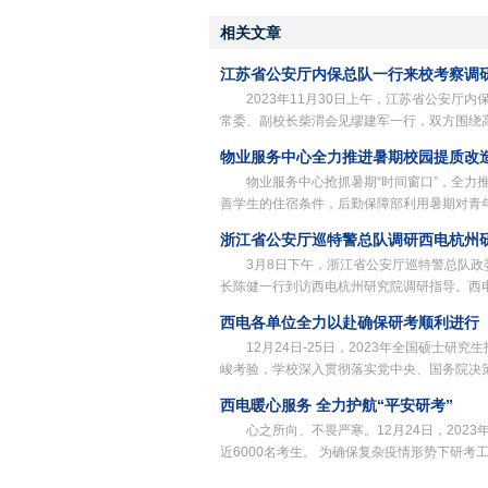
相关文章
江苏省公安厅内保总队一行来校考察调
2023年11月30日上午，江苏省公安
常委、副校长柴渭会见缪建军一行，双方围绕
物业服务中心全力推进暑期校园提质改
物业服务中心抢抓暑期“时间窗口”，全力
善学生的住宿条件，后勤保障部利用暑期对青
浙江省公安厅巡特警总队调研西电杭州
3月8日下午，浙江省公安厅巡特警总队
长陈健一行到访西电杭州研究院调研指导。西
西电各单位全力以赴确保研考顺利进行
12月24日-25日，2023年全国硕士
峻考验，学校深入贯彻落实党中央、国务院决
西电暖心服务 全力护航“平安研考”
心之所向、不畏严寒。12月24日，20
近6000名考生。 为确保复杂疫情形势下研考