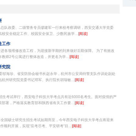
学校园
研
厅内保总队政委、二级警务专员缪建军一行来校考察调研，西安交通大学党委
高校安全稳定工作、校园安全保卫、少数民族学…
[阅读]
造工作
推进各项维修改造工程，为迎接新学期的到来做好后勤保障。 为了有效改
年教师2号公寓进行整体改造，并更名为学…
[阅读]
研究院
政委邬海珍、省安防协会秘书长赵永华，杭州市公安局特警支队作训处副处
电杭州研究院党委书记邓军、执行院长胡瑞敏…
[阅读]
研究生招生考试举行，西安电子科技大学考点共有近6000名考生。面对疫情的严
策部署，严格落实教育部和陕西省有关工作要…
[阅读]
23年全国硕士研究生招生考试如期而至，今年西安电子科技大学考点将迎来
工作顺利开展，实现“应考尽考、平安研考”目…
[阅读]