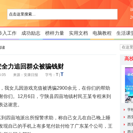
步入工作
成功励志
榜样力量
实用文档
电脑教程
生活课
阅读
高
安全力追回群众被骗钱财
T
T
08 16:05 来源：安康日报 字号：
|
，我女儿因游戏充值被诱骗2900余元，在你们的帮助
谢你们。12月6日，宁陕县四亩地镇村民王某专程来到
表达谢意。
学
题会议
西
某到四亩地派出所报警求助，称自己女儿在自己晚上睡
交大
学生
家”名单
西
发现自己的手机上有多笔付款付给了广东某个公司，王
养专项
西