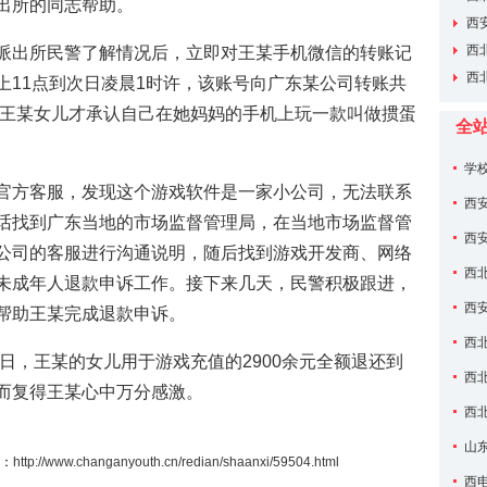
出所的同志帮助。
长单位
西安
西
派出所民警了解情况后，立即对王某手机微信的转账记
现场推
西
上11点到次日凌晨1时许，该账号向广东某公司转账共
聘——
问，王某女儿才承认自己在她妈妈的手机上玩一款叫做掼蛋
全
学
官方客服，发现这个游戏软件是一家小公司，无法联系
题会议
西
话找到广东当地的市场监督管理局，在当地市场监督管
家”名单
西
公司的客服进行沟通说明，随后找到游戏开发商、网络
养专项
西
未成年人退款申诉工作。接下来几天，民警积极跟进，
长单位
西安
帮助王某完成退款申诉。
西
6日，王某的女儿用于游戏充值的2900余元全额退还到
场推进
西
而复得王某心中万分感激。
——西
西
山
：
http://www.changanyouth.cn/redian/shaanxi/59504.html
义与方
西