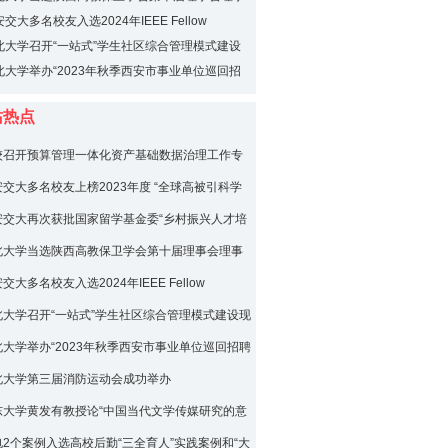
交大多名校友入选2024年IEEE Fellow
北大学召开“一站式”学生社区综合管理模式建设
进会
北大学举办“2023年秋季西安市事业单位巡回招
西北大学专场”活动
站热点
校召开预算管理一体化资产基础数据治理工作专
安交大多名校友上榜2023年度 “全球高被引科学
安交大再次获批国家留学基金委“乡村振兴人才培
”项目
北大学当选陕西高教保卫学会第十届理事会理事
交大多名校友入选2024年IEEE Fellow
北大学召开“一站式”学生社区综合管理模式建设现
会
北大学举办“2023年秋季西安市事业单位巡回招聘
北大学专场”活动
北大学第三届消防运动会成功举办
东大学黄发有教授论“中国当代文学传媒研究的意
法”
电2个案例入选高校后勤“三全育人”实践案例和“大