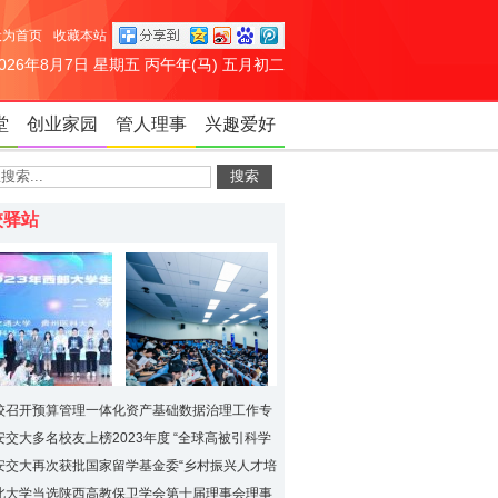
设为首页
收藏本站
2026年8月7日 星期五 丙午年(马) 五月初二
堂
创业家园
管人理事
兴趣爱好
校驿站
校召开预算管理一体化资产基础数据治理工作专
安交大多名校友上榜2023年度 “全球高被引科学
学子在2023西部大
盐城市2024年引进优秀
信息素养大赛联赛
青年人才招聘活动在西
安交大再次获批国家留学基金委“乡村振兴人才培
中获佳绩
安交大举行
”项目
北大学当选陕西高教保卫学会第十届理事会理事