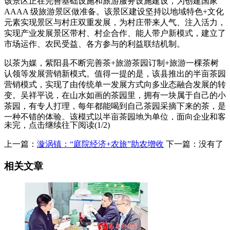
该景区正在完善基础设施和旅游服务设施建设，为创建国家
AAAA 级旅游景区做准备。该景区建设坚持以地域特色+文化
元素实现景区与村庄双重发展，为村庄带来人气、注入活力，
实现产业发展景区带村、村企合作、能人带户新模式，建立了
市场运作、农民受益、各方参与的利益联结机制。
以茶为媒，紫阳县不断完善茶+旅游茶园订制+旅游一棵茶树
认领等发展营销新模式。值得一提的是，该县推出的半亩茶园
营销模式，实现了由传统单一发展方式向多业态融合发展的转
变。吴祥平说，在山水如画的茶园里，拥有一块属于自己的小
茶园，有专人打理，每年都能喝到自己茶园采摘下来的茶，是
一种不错的体验。该模式以半亩茶园地为单位，面向企业和客
未完，点击继续往下阅读(1/2)
户进行销售认领，企业认领半亩茶园后，可以获得到茶园旅游
体验采摘、定制茶叶礼品等权益，实现从茶园到茶杯的深度体
上一篇：
漩涡镇：“庭院经济+农旅”助农增收
下一篇：没有了
验。
相关文章
发展茶旅+民宿茶旅+研学茶旅+康养等茶文旅融合新业态，打
造了一批茶旅精品线路、精品园区和特色小镇，实现了茶叶生
产与乡村旅游的有机结合。该县文旅广电局局长乌胜鸿说，后
续，还围绕茶旅融合发展思路，采取政府引导、企业运营、群
众参与的模式，持续投资改造，到2025年要初步形成服务体系
健全、旅游线路完整、文化主题显现、旅游产品丰富，陕西知