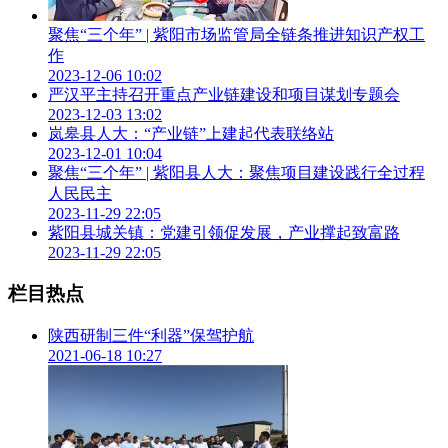
名的茶旅融合型文化景区。
聚焦“三个年” | 紫阳市场监管局全链条推进知识产权工
茶产业发展路子宽了，当地群众增收的路也宽了。
作
2023-12-06 10:02
这几年，茶山一天一个样，来这里的游客越来越多。看到家乡
严汉平主持召开重点产业链建设和项目谋划专题会
发展带来的美好前景，在外务工的赵丽丽夫妇也回到了村子，
2023-12-03 13:02
办起了农家乐和民宿，如今生意很是红火，年收入超过20万
岚皋县人大：“产业链”上建起代表联络站
元。
2023-12-01 10:04
聚焦“三个年” | 紫阳县人大：聚焦项目建设践行全过程
在观江茶室，笔者看到了正在为游客准备茶点的村民陈远群。
人民民主
朋友们都很羡慕我，每天准时准点上下班，既照顾了家还能拿
2023-11-29 22:05
工资。
紫阳县城关镇：党建引领促发展，产业撑起致富路
2023-11-29 22:05
经过多年努力，营梁村茶产业蓬勃发展，成立了多家专业合作
社，全村旅游从业人员150人左右，许多村民依靠茶叶和旅游
栏目热点
两项产业，年收入达到10万元以上。
陕西研制三件“利器”保驾护航
今年以来，紫阳县坚持以全域旅游示范县创建为总抓手，以汉
2021-06-18 10:27
江宿集高端民宿集群为突破口，紧紧围绕全县4+3产业链，聚
力实施生态旅游十大工程，推动各要素协同发展。同时，由县
级领导主抓，县文旅广电局牵头，相关县级部门配合，大力实
施旅游+康养+战略，不断完善茶+旅游文化+旅游等发展营销
新模式，实现全县茶文旅产业高质量发展。