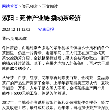
网站首页
> 资讯频道 > 正文阅读
紫阳：延伸产业链 撬动茶经济
2023-12-11 12:02
安康日报
通讯员 郑晓虎
冬日萧瑟，而地处秦巴腹地的紫阳县城关镇塘么子沟村的各个
茶园里，仍是一片青绿。走进车间，工人们正在加工金橘茶，
茶农徐勋芳介绍，金钱橘采摘过后，果肉会被巧妙取出，剩下
的橘皮经过清洗、晾干，在果壳内填入红茶茶叶，再次烘干后
就做成金橘茶了。
从绿茶、白茶、红茶、花果茶再到陈皮白茶、金橘茶，益品源
茶厂的产品生产贯穿了全年。上半年春茶能卖三万块钱，夏秋
季能卖一万多。入冬了是农闲人不闲，金橘茶能生产两个月，
能挣下6000元的工资。徐勋芳笑着说。
2017年，当地茶企尝试用紫阳红茶和金钱橘制作金橘茶，经过
反复改进工艺，最终成功联姻。近年来，当地加快茶产业深度