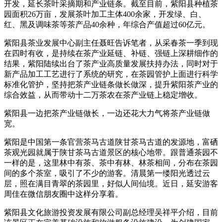
开发，延长茶叶采摘期和产业链条。截至目前，紫阳县种植茶
园面积26万亩，发展茶叶加工主体400余家，开发绿、白、
红、黑及调味茶等茶产品40余种，年综合产值超过60亿元。
紫阳县茶业发展中心副主任聂旺告诉笔者，从采春茶一季到现
在四时有收，是持续在茶产业延链、补链、强链上深耕细作的
结果，紫阳陆续出台了茶产业高质量发展扶持办法，同时对于
新产品加工工艺进行了系统的研究，在茶园管护上面进行科学
标准化管护，坚持把茶产业链条做长做深，提升紫阳茶产业的
综合效益，从而带动十二万茶农在茶产业链上稳定增收。
紫阳县一边把茶产业链做长，一边还花大力气将茶产业链做
宽。
紫阳是中国第一条官营茶马古道陕甘茶马古道的发源地，富硒
茶观光园就属于陕甘茶马古道景区的核心地带。跟普通茶园不
一样的是，这里林中有茶、茶中有林、林茶相间，分布在茶园
间的多个茶室，吸引了不少的游客。清晨第一缕阳光透过云
层，照在满目青翠的茶园里，好似人间仙境。近日，延安游客
周佳在微信朋友圈中这样分享着。
紫阳县文化旅游投资发展有限公司副总经理吴祥平介绍，目前