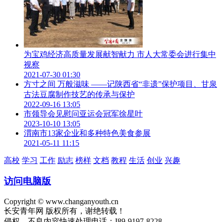
为宝鸡经济高质量发展献智献力 市人大常委会进行集中
视察
2021-07-30 01:30
方寸之间 万般滋味 ——记陕西省“非遗”保护项目、甘泉
古法豆腐制作技艺的传承与保护
2022-09-16 13:05
市领导会见慰问亚运会冠军徐星叶
2023-10-10 13:05
渭南市13家企业和多种特色美食参展
2021-05-11 11:15
高校
学习
工作
励志
榜样
文档
教程
生活
创业
兴趣
访问电脑版
Copyright © www.changanyouth.cn
长安青年网 版权所有，谢绝转载！
侵权、不良内容快速处理电话：I89-9197-8228