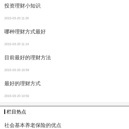
理财产品，年化收益6%左右，1年6000元收益；固定收
投资理财小知识
益类产品宜盛月月盈，年化收益率9.6%，每月固定拿到
2015-03-20 11:26
800元，像拿工资一样等等。甚至以后还可以购买国
债、信托等等，投资资金越多，收益也越高！最后，嘉
哪种理财方式最好
丰瑞德理财师还提醒大家，在选择投资方式时，一定要
根据自己的风险偏好来，不要盲目跟风选择！
2015-03-20 11:14
目前最好的理财方法
2015-03-20 10:59
最好的理财方式
2015-03-20 10:50
栏目热点
社会基本养老保险的优点