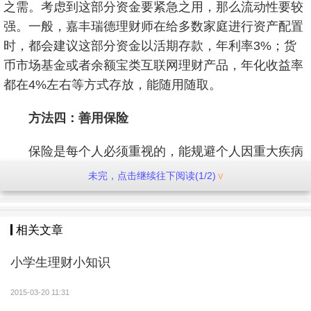
之需。考虑到这部分资金要紧急之用，那么流动性要较
强。一般，嘉丰瑞德理财师在给多数家庭进行资产配置
时，都会建议这部分资金以活期存款，年利率3%；货
币市场基金或者余额宝类互联网理财产品，年化收益率
都在4%左右等方式存放，能随用随取。
方法四：善用保险
保险是每个人必须重视的，能规避个人因重大疾病
而影响到生活。至于如何购买保险，多少保费比较合
未完，点击继续往下阅读(1/2)
适，嘉丰瑞德理财师表示买保险应以纯保障类保险产品
为主，并以意外险和重疾险为辅。另外，保费一般为个
人年收入的10%最适宜。
相关文章
小学生理财小知识
倘若正确使用以上四种“简单”理财方法，月入4000
元理财有何难，相信几年后，你一定存下10万元，到时
2015-03-20 11:31
候你就能进行一些更高收益的投资，比如购买银行保本