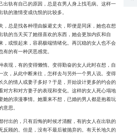
己出轨有自己的原因，总是在男人身上找毛病。这样一
出轨的激情变成仇恨的比较多。
夫，总是找各种理由躲避丈夫，即便是同床，她也在想
出轨的当天买了她很喜欢的东西，她会更加内疚和自
来，或恨起来，容易极端情绪化。再沉稳的女人也不会
也有的有一种厌恶感觉。
种表现，有的变得懒惰。变得勤奋的女人此时在想，自
一次，从此中断来往，怎样去与另外一个男人说。变得
长久的情人或妻子多好？于是，开始设计更多的约会的
看对方和对方妻子的表现和变化。这样的女人死心塌地
娶她的浪漫事情。她重来不想，已婚的男人都是抱着玩
的意思。
都付出的，只有后悔的时候才清醒，有的女人在出轨的
无反顾的。但是，没有不最后被抛弃的。有天长地久的