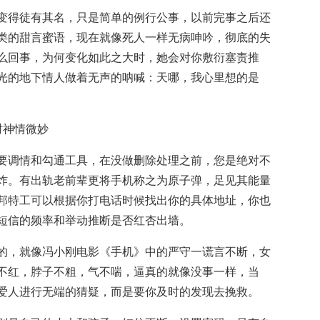
变得徒有其名，只是简单的例行公事，以前完事之后还
类的甜言蜜语，现在就像死人一样无病呻吟，彻底的失
么回事，为何变化如此之大时，她会对你敷衍塞责推
光的地下情人做着无声的呐喊：天哪，我心里想的是
时神情微妙
要调情和勾通工具，在没做删除处理之前，您是绝对不
炸。有出轨老前辈更将手机称之为原子弹，足见其能量
邦特工可以根据你打电话时候找出你的具体地址，你也
短信的频率和举动推断是否红杏出墙。
的，就像冯小刚电影《手机》中的严守一谎言不断，女
不红，脖子不粗，气不喘，逼真的就像没事一样，当
爱人进行无端的猜疑，而是要你及时的发现去挽救。