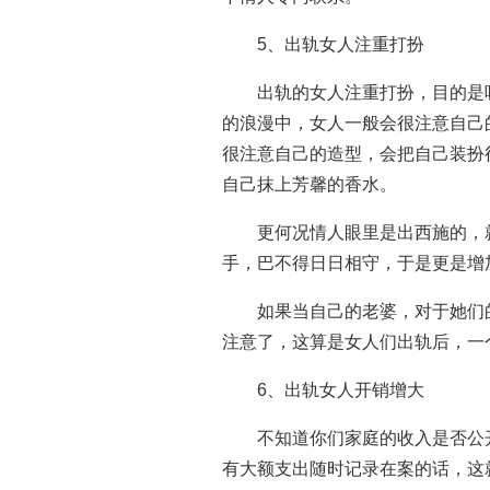
5、出轨女人注重打扮
出轨的女人注重打扮，目的是
的浪漫中，女人一般会很注意自己
很注意自己的造型，会把自己装扮
自己抹上芳馨的香水。
更何况情人眼里是出西施的，
手，巴不得日日相守，于是更是增
如果当自己的老婆，对于她们
注意了，这算是女人们出轨后，一
6、出轨女人开销增大
不知道你们家庭的收入是否公
有大额支出随时记录在案的话，这