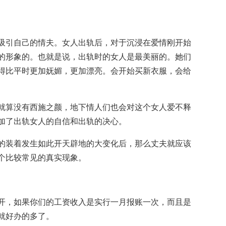
吸引自己的情夫。女人出轨后，对于沉浸在爱情刚开始
的形象的。也就是说，出轨时的女人是最美丽的。她们
得比平时更加妩媚，更加漂亮。会开始买新衣服，会给
就算没有西施之颜，地下情人们也会对这个女人爱不释
加了出轨女人的自信和出轨的决心。
的装着发生如此开天辟地的大变化后，那么丈夫就应该
个比较常见的真实现象。
开，如果你们的工资收入是实行一月报账一次，而且是
就好办的多了。