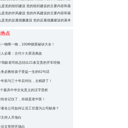
么是党的组织建设 党的组织建设的主要内容和基
么是党的作风建设 党的作风建设的主要内容和基
么是党的反腐倡廉建设 党的反腐倡廉建设的基本
站热点
是一物降一物，100种烧菜秘诀大全！
茶人必看：古代十大茶语典故
0年驾龄老司机总结出21条宝贵的开车经验
长务必教给孩子受益一生的62句话
十年前与三十年后对比，太精辟了！
00个最具中华文化意义的汉字赏析
些你全记住了，你就是老中医！
界著名公司如何让员工甘愿为公司献身？
赛主持人开场白
士论文答辩开场白