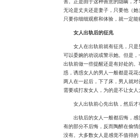
害。正是由于这种善意的隐瞒，才
无论是丈夫还是妻子，只要他（她
只要你细细观察和体验，就一定能
女人出轨后的征兆
女人在出轨前就有征兆，只是
可以委婉的劝说或警示她。但是，
出轨前做一些提醒还是有好处的。
惑，诱惑女人的男人一般都是花花
两人在一起后，下了床，男人就对
需要或打发女人，为的是不让女人
女人出轨前心先出轨，然后才
出轨后的女人一般都后悔，感
有的部分不后悔，反而陶醉在偷情
没有。大多数女人是感觉不值得的