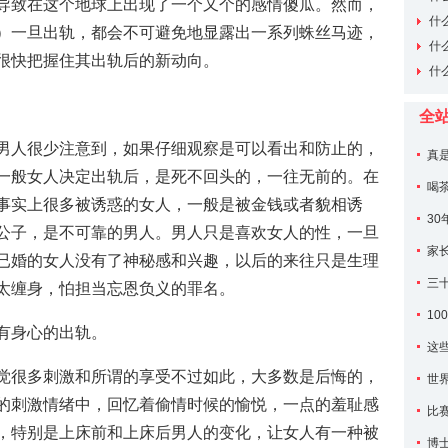
导致在这个地球上出现了一个又个的感情傻瓜。然而，
什
）一旦出轨，都会不可避免地显露出一系列蛛丝马迹，
本内容
什
很快把握住其出轨后的新动向。
本内容
什
内容
全
男人很少注意到，如果仔细观察是可以看出和防止的，
真
一般女人决定出轨后，是死不回头的，一往无前的。在
喝
事实上很多被诱惑的女人，一般是被金钱或者貌相诱
3
公子，是不可靠的男人。男人只是喜欢女人的性，一旦
家
已婚的女人没有了神秘感和兴趣，以后的来往只是生理
三
太缠身，怕担当忘恩负义的罪名。
1
有身心的出轨。
这
觉很多刺激和所谓的享受不过如此，大多数是后悔的，
世
的刺激情绪中，回忆着偷情时候的愉悦，一点的羞耻感
比
，特别是上床前和上床后男人的变化，让女人有一种被
博