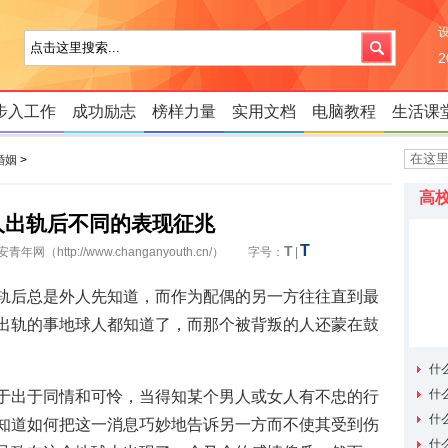
步入工作
成功励志
榜样力量
实用文档
电脑教程
生活课
婚姻
>
高
人出轨后不同的表现征兆
T
T
安青年网
（http://www.changanyouth.cn/） 字号：
|
轨后总是外人先知道，而作为配偶的另一方往往直到最
出轨的事地球人都知道了，而那个被背叛的人还蒙在鼓
什
处解读
什
于出于同情和可怜，当得知某个男人或女人有不忠的行
什
知道如何把这一消息巧妙地告诉另一方而不使其受到伤
容
什