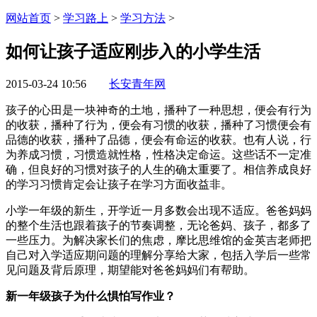
网站首页
>
学习路上
>
学习方法
>
如何让孩子适应刚步入的小学生活
2015-03-24 10:56
长安青年网
孩子的心田是一块神奇的土地，播种了一种思想，便会有行为
的收获，播种了行为，便会有习惯的收获，播种了习惯便会有
品德的收获，播种了品德，便会有命运的收获。也有人说，行
为养成习惯，习惯造就性格，性格决定命运。这些话不一定准
确，但良好的习惯对孩子的人生的确太重要了。相信养成良好
的学习习惯肯定会让孩子在学习方面收益非。
小学一年级的新生，开学近一月多数会出现不适应。爸爸妈妈
的整个生活也跟着孩子的节奏调整，无论爸妈、孩子，都多了
一些压力。为解决家长们的焦虑，摩比思维馆的金英吉老师把
自己对入学适应期问题的理解分享给大家，包括入学后一些常
见问题及背后原理，期望能对爸爸妈妈们有帮助。
新一年级孩子为什么惧怕写作业？