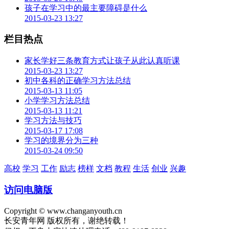
姿，每次15分钟，习惯从点滴做起。
孩子在学习中的最主要障碍是什么
2015-03-23 13:27
相比坐姿问题，站姿问题稍少些，发言时只要提醒孩子注意回
答问题时，站直，声音尽量洪亮就足够了。
栏目热点
家长学好三条教育方式让孩子从此认真听课
2015-03-23 13:27
初中各科的正确学习方法总结
2015-03-13 11:05
小学学习方法总结
2015-03-13 11:21
学习方法与技巧
2015-03-17 17:08
学习的境界分为三种
2015-03-24 09:50
高校
学习
工作
励志
榜样
文档
教程
生活
创业
兴趣
访问电脑版
Copyright © www.changanyouth.cn
长安青年网 版权所有，谢绝转载！