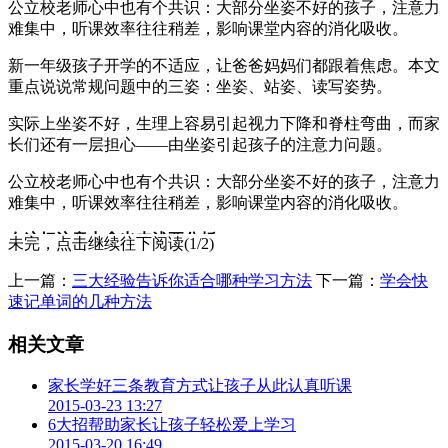
公立校老师心中也有个共识：大部分坐姿不好的孩子，注意力
难集中，听课效率往往稍差，影响课堂内容的消化吸收。
新一年级孩子开学的不适应，让爸爸妈妈们都跟着焦虑。本文
重点说说常规问题中的三姿：坐姿、站姿、读写姿势。
实际上坐姿不好，生理上容易引起视力下降和脊柱弯曲，而家
长们还有一层担心——由坐姿引起孩子的注意力问题。
公立校老师心中也有个共识：大部分坐姿不好的孩子，注意力
难集中，听课效率往往稍差，影响课堂内容的消化吸收。
在这把注意力拿出来浅要分析：
未完，点击继续往下阅读(1/2)
注意力分有意注意和无意注意，有意注意简单理解就是孩子自
上一篇：
三大经验告诉你适合哪种学习方法
下一篇：
学会快
己能控制的。大部分6-8岁孩子有意注意时间在10-20分钟，时
速记单词的几种方法
间因个体差异不同。所以，一节课45分钟，孩子们还是在努力
和坚持的。
相关文章
注意力不集中、坐姿不正确，莫过焦虑
家长学好三条教育方式让孩子从此认真听课
2015-03-23 13:27
对于一年级孩子讲，一个习惯形成的周期大概21天，所以，如
6大招帮助家长让孩子轻松爱上学习
果担心坐姿的爸爸妈妈，可以连续21天每天带领孩子练习坐
2015-03-20 16:49