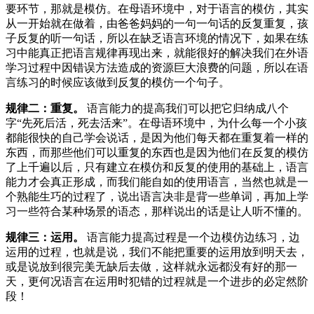
要环节，那就是模仿。在母语环境中，对于语言的模仿，其实
从一开始就在做着，由爸爸妈妈的一句一句话的反复重复，孩
子反复的听一句话，所以在缺乏语言环境的情况下，如果在练
习中能真正把语言规律再现出来，就能很好的解决我们在外语
学习过程中因错误方法造成的资源巨大浪费的问题，所以在语
言练习的时候应该做到反复的模仿一个句子。
规律二：重复。
语言能力的提高我们可以把它归纳成八个
字“先死后活，死去活来”。在母语环境中，为什么每一个小孩
都能很快的自己学会说话，是因为他们每天都在重复着一样的
东西，而那些他们可以重复的东西也是因为他们在反复的模仿
了上千遍以后，只有建立在模仿和反复的使用的基础上，语言
能力才会真正形成，而我们能自如的使用语言，当然也就是一
个熟能生巧的过程了，说出语言决非是背一些单词，再加上学
习一些符合某种场景的语态，那样说出的话是让人听不懂的。
规律三：运用。
语言能力提高过程是一个边模仿边练习，边
运用的过程，也就是说，我们不能把重要的运用放到明天去，
或是说放到很完美无缺后去做，这样就永远都没有好的那一
天，更何况语言在运用时犯错的过程就是一个进步的必定然阶
段！