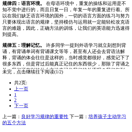
规律四：语言环境。
在母语环境中，重复的操练和运用是不
知不觉中进行的，而且日复一日，年复一年的重复进行着。所
以在我们缺乏语言环境的国外，一切的语言方面的练习与努力
只要体现出语言的规律，坚持模仿与运用就一定能轻松攻克语
言的难题，因此，正确方法的训练，让我们的英语能力迅速得
到提高。
规律五：理解记忆。
许多同学一提到外语学习就立刻想到背
诵，有背诵单词有背诵课文等等，甚至有人还会去背语法解
释，背诵的体会往往是这样的，当时感觉都很好，感觉记下了
很多东西，但是背过后能真正记住的东西很少，那除了背诵之
外，我们还有别的什么方法来记住我们的外语呢？我们每到一
未完，点击继续往下阅读(1/2)
个城市之前会要带上一张市区地图，并在图上标出每所学校，
但要使印象深刻的唯一办法只有一样，那就是实地去走一遍，
共2页:
在走的时候你会获得深刻的印象，许多人所认可的重复是记忆
上一页
之母也不一定正确，正确的说法应该是，在理解的基础上去重
1
2
复才是记忆的最好方法。
下一页
上一篇：
良好学习规律的重要性
下一篇：
培养孩子主动学习
的五个方法