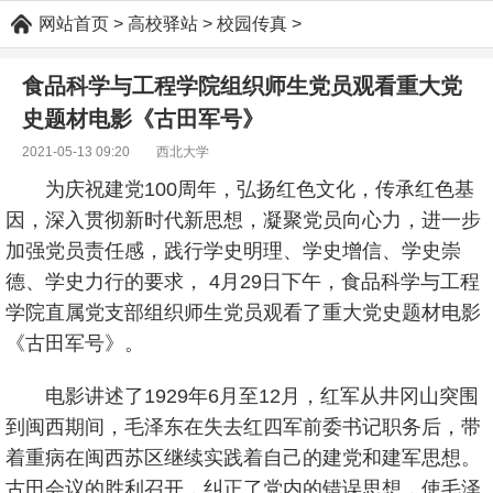
网站首页
>
高校驿站
>
校园传真
>
食品科学与工程学院组织师生党员观看重大党
史题材电影《古田军号》
2021-05-13 09:20
西北大学
为庆祝建党100周年，弘扬红色文化，传承红色基
因，深入贯彻新时代新思想，凝聚党员向心力，进一步
加强党员责任感，践行学史明理、学史增信、学史崇
德、学史力行的要求， 4月29日下午，食品科学与工程
学院直属党支部组织师生党员观看了重大党史题材电影
《古田军号》。
电影讲述了1929年6月至12月，红军从井冈山突围
到闽西期间，毛泽东在失去红四军前委书记职务后，带
着重病在闽西苏区继续实践着自己的建党和建军思想。
古田会议的胜利召开，纠正了党内的错误思想，使毛泽