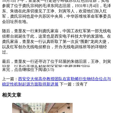
10月1日下午，查显友一行走进小布镇赤坎红色旧址群，实地
参观了位于龚氏宗祠的毛泽东同志旧居，1931年1月4日，毛泽
东、朱德在此亲切接见了王诤、刘寅等人，欢迎他们加入红
军，龚氏宗祠也是中共苏区中央局，中华苏维埃革命军事委员
会旧址所在地。
随后，查显友一行来到龚氏家庙，中国工农红军第一部无线电
侦察台就诞生于此，这里也是西安电子科技大学的发源地。在
龚氏家庙，查显友一行认真听取了第一次反“围剿”龙岗大捷，
以及红军创办无线电侦察台，开办无线电训练班等的详细经
过。
最后，查显友一行还寻访了位于邱屋的朱德旧居，王诤、刘寅
旧居，以及位于源头村的苏区军民“坚壁清野”旧址。
未完，点击继续往下阅读(1/3)
上一篇：
西安交大侯高垒教授团队在富勒烯衍生物结合位点与
稳定性机制起源方面取得新进展
下一篇：没有了
相关文章