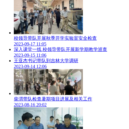
校领导带队开展秋季开学实验室安全检查
2023-09-17 11:05
深入课堂一线 校领导带队开展新学期教学巡查
2023-09-15 11:06
王亚杰书记带队到吉林大学调研
2023-09-14 12:06
10月2日上午，宁都县与西安电子科技大学校地合作交流座谈
柴渭带队检查暑期项目进展及相关工作
会在宁都县委党校举行，宁都县委副书记、县长何国杰主持座
2023-08-16 20:02
谈。
何国杰对查显友一行的到来表示欢迎，对学校长期以来关心和
支持宁都表示感谢，并围绕助力宁都建设乡村振兴示范县和小
布建设乡村振兴示范镇、建设苏区乡村振兴研究院、思想政治