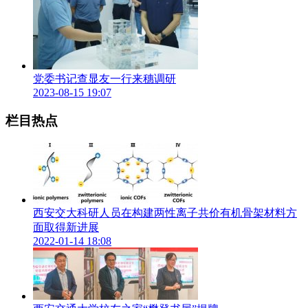
教育和社会实践基地、优质生源基地等展开交流。
查显友表示，西安电子科技大学从龙岗战斗缴获的“半部电
台”起家，创办至今已经92年，始终代代铭记与相承小布电波
中的红色基因，深耕电子与信息领域，开创了我国电子与信息
党委书记查显友一行来穗调研
学科专业先河，锻造了人才培养的“西电现象”。
2023-08-15 19:07
查显友指出，宁都小布是西安电子科技大学发源地，学校将立
栏目热点
足自身学科优势，充分调动校友资源，助力革命老区宁都特别
是小学布高质量发展，与宁都县在乡村振兴、产业发展、红色
文化宣传、优质生源地和社会实践基地建设等方面开展深入合
作，携手推动校地合作取得新突破，为革命老区高质量振兴发
展助力赋能。
在江西宁都期间，查显友一行还瞻仰了小布革命烈士纪念碑，
西安交大科研人员在构建两性离子共价有机骨架材料方
向革命烈士敬献花篮，参加了江西省宁都中学建校110周年活
面取得新进展
动，宣读贺信并介绍学校办学历史和发展成就，参观了中央苏
2022-01-14 18:08
区反“围剿”战争纪念馆。
学校党委常委、党政办公室主任蔡固顺，校史馆/档案馆/博物
馆、对外战略合作办公室等部门负责同志参加了活动。