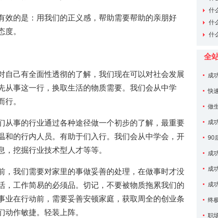
什
有效的是：用我们的正义感，帮助需要帮助的亲朋好
本内容
什
态度。
本内容
什
内容
全
对自己有全面性透彻的了解，我们现在可以对社会发展
成
先从事这一行，换取生活的物质需要。我们会从中学
快
而行。
做
们从事的行业通过各种途径做一个初步的了解，最重要
成
温和的行内人员。有助于们入行。我们会从中学会，开
9
息，挖掘行业技术型人才等等。
成
成
前，我们需要对家里的事做妥善的处理，在做事时才没
活，工作简易的必须品。切记，不要被物质拖累我们的
成
事业在行动前，需要妥善安顿家庭，获取周全的创业条
终
们动作敏捷。轻装上阵。
职