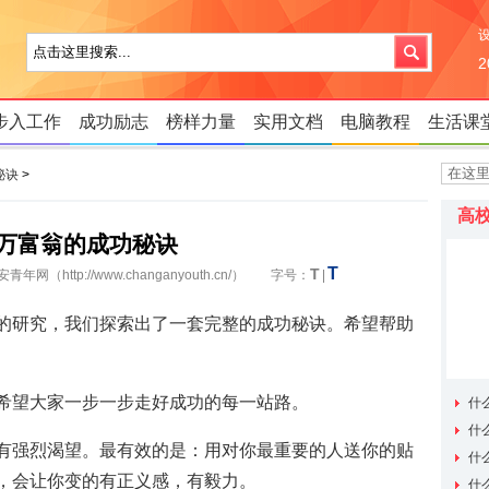
步入工作
成功励志
榜样力量
实用文档
电脑教程
生活课
秘诀
>
高
万富翁的成功秘诀
T
T
安青年网
（http://www.changanyouth.cn/） 字号：
|
的研究，我们探索出了一套完整的成功秘诀。希望帮助
希望大家一步一步走好成功的每一站路。
什
处解读
什
有强烈渴望。最有效的是：用对你最重要的人送你的贴
什
，会让你变的有正义感，有毅力。
容
什