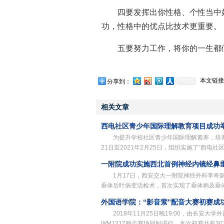
四要发挥出你性格、个性当中
功，性格中的优点比技术更重要。
五要努力工作，将你的一生都
本文链接
分享到：
相关文章
西电社区青少年国际理解教育项目成功
为提升学校社区青少年国际理解素养，培养
21日至2021年2月25日，组织实施了“西电
一附院成功实施西北首例神经内镜经鼻
1月17日，西安交大一附院神经外科李
垂体后叶病变活检术，首次实现了垂体柄及垂
外国语学院：“影音萦”配音大赛初赛成
2018年11月25日晚19:00，由长安
WM1217两个赛场同时进行。本次初赛共有