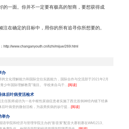
好的一面。你并不一定要有极高的智商，要想获得成
倾注在确定的目标中，用你的所有追寻你所想要的。
：
http://www.changanyouth.cn/lizhi/mijue/269.html
举办
跨文化理解能力和国际交往实践能力，国际合作与交流部于2021年2月
社区青少年国际理解教育”项目。 学校来自乌干…
[阅读]
垂体后叶病变活检术
奇副主任医师成功为一名中枢性尿崩症患者实施了西北首例神经内镜下经鼻
体后叶病变的微创活检，为该类疾病的诊疗提…
[阅读]
功举办
大学外国语学院和经济与管理学院主办的“影音萦”配音大赛初赛在WM1213、
30支参赛队伍，外国语学院和经济管理学院团委学生…
[阅读]