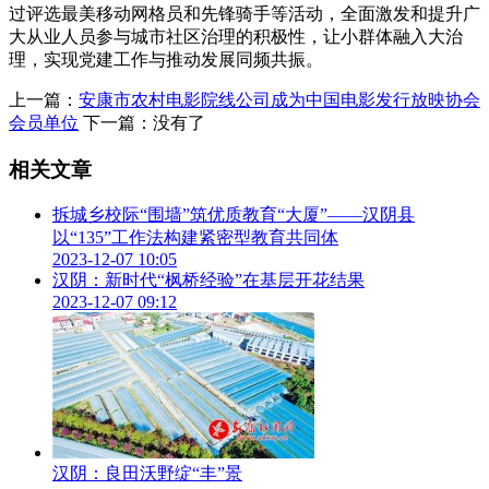
过评选最美移动网格员和先锋骑手等活动，全面激发和提升广
大从业人员参与城市社区治理的积极性，让小群体融入大治
理，实现党建工作与推动发展同频共振。
上一篇：
安康市农村电影院线公司成为中国电影发行放映协会
会员单位
下一篇：没有了
相关文章
拆城乡校际“围墙”筑优质教育“大厦”——汉阴县
以“135”工作法构建紧密型教育共同体
2023-12-07 10:05
汉阴：新时代“枫桥经验”在基层开花结果
2023-12-07 09:12
汉阴：良田沃野绽“丰”景