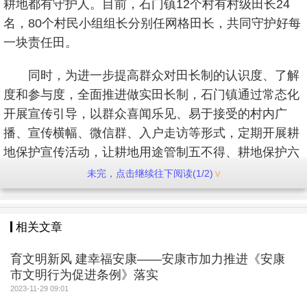
耕地都有守护人。目前，石门镇12个村有村级田长24
名，80个村民小组组长分别任网格田长，共同守护好每
一块责任田。
同时，为进一步提高群众对田长制的认识度、了解
度和参与度，全面推进做实田长制，石门镇通过常态化
开展宣传引导，以群众喜闻乐见、易于接受的村内广
播、宣传横幅、微信群、入户走访等形式，定期开展耕
地保护宣传活动，让耕地用途管制五不得、耕地保护六
个严禁入脑入心，让广大群众充分认识到保护耕地和基
未完，点击继续往下阅读(1/2)
本农田的重要性，共同营造人人关注耕地、人人珍惜耕
地、人人保护耕地，全民都是护粮人的良好氛围。
相关文章
育文明新风 建幸福安康——安康市加力推进《安康
市文明行为促进条例》落实
2023-11-29 09:01