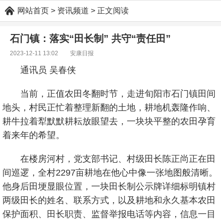
网站首页
> 资讯频道 > 正文阅读
石门镇：落实“田长制” 共守“责任田”
2023-12-11 13:02
安康日报
通讯员 吴春侠
当前，正值农田冬翻时节，走进旬阳市石门镇田间
地头，村民正忙着整理新翻的土地，耕地机轰隆作响、
耕牛拉着犁默默耕耘放眼望去，一块块平整的农田孕育
着来年的希望。
在楼房河村，党支部书记、村级田长陈正尚正在田
间巡逻，全村2297亩耕地在他心中像一张地图般清晰。
他身后田埂显眼位置，一块田长制公示牌详细标明镇村
两级田长的姓名、联系方式，以及耕地和永久基本农田
保护面积、田长职责、监督举报电话等内容，信息一目