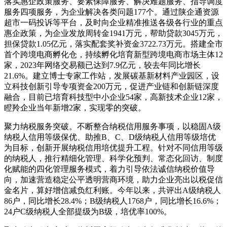
落实惠企政策服务、要素保障服务、解决难题服务、指导调度
服务四项服务，为企业解决各类问题177个。通过陕企通资源
超市一码投诉等平台，及时向企业精准推送各级各行业的重点
惠企政策，为企业发放周转金1941万元，帮助贷款3045万元，
担保贷款1.05亿元，落实配套奖补资金3722.73万元。搭建全市
首个跨境电商孵化仓，持续孵化培育新型跨境电商市场主体12
家，2023年网络交易额已达到7.9亿元，较去年同比增长
21.6%。建立博士专家工作站，发展碳基新材料产业园区，设
立科技创新引导专项资金200万元，促进产业链和创新链深度
融合，目前已培育科技型中小企业54家，高新技术企业12家，
瞪羚企业当年新增2家，实现零的突破。
聚力纳税服务突破。不断整合纳税信用服务事项，以稳固A级
纳税人信用等级保优、助推B、C、D级纳税人信用等级培优
为目标，创新开展纳税信用培优提升工程。针对不同信用等级
的纳税人，推行精细化管理、科学化预判、常态化回访、制度
化赋能的四化管理服务模式，着力引导依法诚信纳税价值导
向，加速营造稳定公平透明营商环境，助力企业亮出以税促信
金名片，算好增信减负红利账。今年以来，共评出A级纳税人
86户，同比增长28.4%；B级纳税人1768户，同比增长16.6%；
24户C级纳税人全部提级为B级，培优率100%。