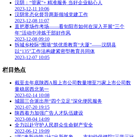
汉阴：“管家”+ 精准服务 当好企业贴心人
2023-12-11 10:06
汉阴常态化督导两新领域党建工作
2023-12-08 11:07
直把赛场作考场——看旬阳市如何在深入开展“三个
年”活动中淬炼干部好作风
2023-12-08 09:10
拆城乡校际“围墙”筑优质教育“大厦”——汉阴县
以“135”工作法构建紧密型教育共同体
2023-12-07 10:05
栏目热点
截至去年底陕西A股上市公司数量增至75家上市公司数
量稳居西北第一
2023-02-14 10:08
城固三合派出所“四个立足”深化便民服务
2021-07-20 19:15
陕西着力加强广告人才队伍建设
2023-08-04 14:09
全力以赴守护人民群众生命财产安全
2022-06-12 19:09
“学”来新动能 “比”出新气象——市妇幼保健院“三学三比