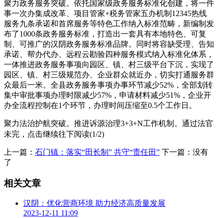
聚力政务服务突破。依托国家级政务服务标准化创建，将一件
事一次办集成改革、项目管家+税务管家五办机制12345热线
服务九条承诺和首席服务等特色工作纳入标准范畴，新编制发
布了1000条政务服务标准，打造出一套具有本地特色、可复
制、可推广的汉阴政务服务标准品牌。同时将容缺受理、告知
承诺、帮办代办、远程云勘验四种服务模式纳入标准化体系，
一体推进政务服务事项向园区、镇、村三级平台下沉，实现了
园区、镇、村三级规范办、企业群众就近办，切实打通服务群
众最后一米。全县政务服务事项办事环节减少52%，全部划转
集中审批事项办理时限减少57%，申请材料减少51%，企业开
办全流程控制在1个环节，办理时间压缩至0.5个工作日。
聚力法治护航突破。推进诉源治理3+3+N工作机制。通过法官
联系人民陪审员主抓案件审判、法官助理联系人民调解员主抓
未完，点击继续往下阅读(1/2)
诉前调解、书记员联系网格员主抓法治宣传，充分利用好法院
上一篇：
石门镇：落实“田长制” 共守“责任田”
下一篇：没有
三类人员、人民群众内部的三类解纷力量，围绕企业法治需求
了
做好诉源治理，实现了推动矛盾纠纷系统治理、综合治理、源
头治理。深化重点项目（企业）警长制。 建立重点企业（项
相关文章
目）警务室140个，协助企业整改隐患81处，排查化解涉企矛
盾纠纷100起，办理扰乱施工秩序、盗窃企业项目等涉企案件5
汉阴：优化营商环境 助力经济高质量发展
起，行政拘留9人，罚款4人，全力保障企业正常生产经营和项
2023-12-11 11:09
目顺利建设。