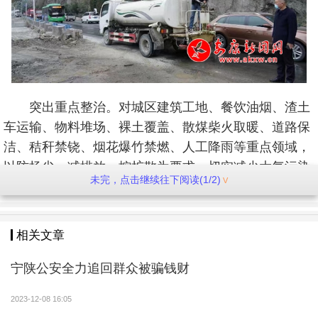
突出重点整治。对城区建筑工地、餐饮油烟、渣土
车运输、物料堆场、裸土覆盖、散煤柴火取暖、道路保
洁、秸秆禁铙、烟花爆竹禁燃、人工降雨等重点领域，
以防扬尘、减排放、控扩散为要求，切实减少大气污染
未完，点击继续往下阅读(1/2)
因子。共出动洒水、清扫车辆6台，临时覆盖措施8处50
00余平方米，准备人工降雨设备2台，查处大气环境问
题5个，现场督办整改2个，交办问题3个。
相关文章
强化宣传聚力。积极动员社会力量，通过干部入户
宁陕公安全力追回群众被骗钱财
讲解、发放宣传册、电子显示屏、广播等形式，大力宣
传木材、燃煤取暖的危害性，倡导简约适度、绿色低碳
2023-12-08 16:05