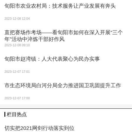
的生产、生活方式，聚合全市力量开展大气污染应对处
旬阳市农业农村局：技术服务让产业发展有奔头
置行动。据悉，今日发放大气污染防治宣传册1000余
份，入户检查和宣传3000余户，有效提高了污染天气防
2023-12-08 12:04
范处置的效果。
直把赛场作考场——看旬阳市如何在深入开展“三个
年”活动中淬炼干部好作风
2023-12-08 09:10
旬阳市赵湾镇：人大代表聚心为民办实事
2023-12-07 17:01
市生态环境局白河分局全力推进国卫巩固提升工作
2023-12-07 17:00
栏目热点
切实把2021网剑行动落实到位