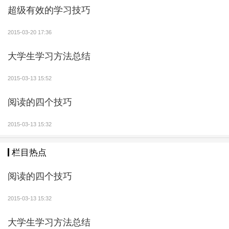
节课所讲的内容认真地看一看，弄清楚基本原理和概念
超级有效的学习技巧
后再去做作业，作业才能做得既快又好。
2015-03-20 17:36
2、认真审题。 做作业最关键的—步就是审题，连
大学生学习方法总结
题都判断错了，作业内容就全错了。首先第—步要弄清
楚题目的内容，所给的条件，什么要求，需要联系哪些
2015-03-13 15:52
知识等等；其次是考虑好解题思路、方法、步骤，要善
阅读的四个技巧
于把—道题分成几部分，化大为小、化难为易、分清其
中的已知和未知，弄清各部分的联系，设计好整个解题
2015-03-13 15:32
步骤，—定要让自己做到不明白题意不做题，不清楚方
法步骤不下笔。
栏目热点
3、细心的做题。 做题是表达思路的全过程，这个
阅读的四个技巧
过程要求既动脑、又动手。做题的关键是要保证“规
2015-03-13 15:32
范”、“准确”。要做到这两点就要求学生认真的抄好题，
书写格式必须正确、规范，严格按照各类题的解题要
大学生学习方法总结