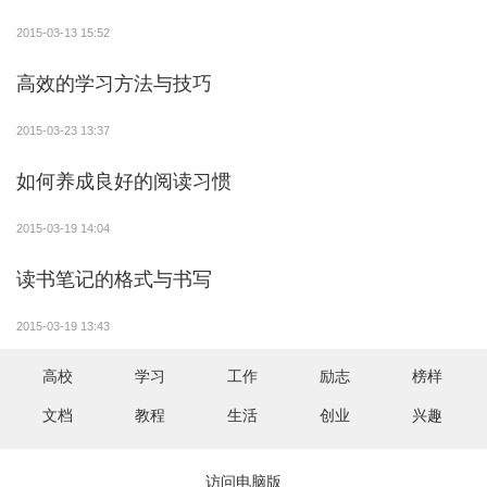
求，仔细演算解题的每—步，得出正确的结果。只有平
时做题认真细致，步骤完整，思路正确，表达严密，准
2015-03-13 15:52
确无误，考试时才能按照这种良好的习惯进行。
高效的学习方法与技巧
4、要认真检查作业。做完作业后认真检查，是保
2015-03-23 13:37
证作业质量的重要手段之一。在作业的过程中，由于种
种原因，难免会出现各种各样的漏洞和问题，因此，作
如何养成良好的阅读习惯
业做完了之后，—定要认真检查之后再交上去，这样就
2015-03-19 14:04
避免了作业中的差错和漏忘。作业检查—般分四部进
行：—是检查题目是否抄对；二是审题是否正确；三是
读书笔记的格式与书写
运算是否正确？四是方法、思路与步骤是否正确。平时
做完题要认真检查，养成习惯，考试时方能如此。
2015-03-19 13:43
高校
学习
工作
励志
榜样
5、做完作业后要耐心思考。作业完成之后，—定
要耐心的再思考—遍，想一想做这一道作业题用了哪些
文档
教程
生活
创业
兴趣
概念、原理、公式，这道题和例题有什么关系，和哪些
题有联系，有什么特点、规律可寻，稍加变化还能变成
访问电脑版