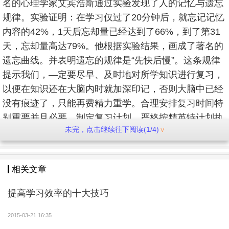
名的心理学家艾宾浩斯通过实验发现了人的记忆与遗忘
规律。实验证明：在学习仅过了20分钟后，就忘记记忆
内容的42%，1天后忘却量已经达到了66%，到了第31
天，忘却量高达79%。他根据实验结果，画成了著名的
遗忘曲线。并表明遗忘的规律是“先快后慢”。这条规律
提示我们，—定要尽早、及时地对所学知识进行复习，
以便在知识还在大脑内时就加深印记，否则大脑中已经
没有痕迹了，只能再费精力重学。合理安排复习时间特
别重要并且必要，制定复习计划，严格按精英特计划执
未完，点击继续往下阅读(1/4)
行，并力求形成习惯，是我们每一位学生都应该力求努
力做到。
相关文章
第四
：做作业的科学方法这里有七种做作业的技
巧：
提高学习效率的十大技巧
1、先复习后做作业。复习是做好作业的关键，只
2015-03-21 16:35
有复习得好，作业才能做得好。做作业前先把老师这一